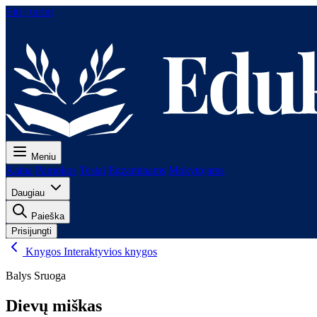
Eiti į turinį
Meniu
Kaina
Pamokos
Testai
Egzaminams
Mokytojams
Daugiau
Paieška
Prisijungti
Knygos
Interaktyvios knygos
Balys Sruoga
Dievų miškas