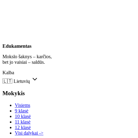
Edukamentas
Mokslo šaknys – karčios,
bet jo vaisiai – saldūs.
Kalba
🇱🇹
Lietuvių
Mokykis
Visiems
9 klasė
10 klasė
11 klasė
12 klasė
Visi dalykai ->