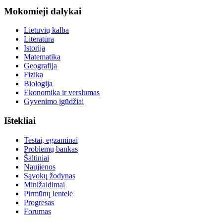
Mokomieji dalykai
Lietuvių kalba
Literatūra
Istorija
Matematika
Geografija
Fizika
Biologija
Ekonomika ir verslumas
Gyvenimo įgūdžiai
Ištekliai
Testai, egzaminai
Problemų bankas
Šaltiniai
Naujienos
Sąvokų žodynas
Minižaidimai
Pirmūnų lentelė
Progresas
Forumas