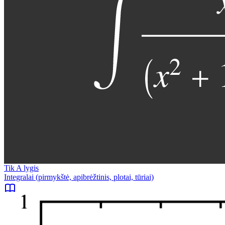
Tik A lygis
Integralai (pirmykštė, apibrėžtinis, plotai, tūriai)