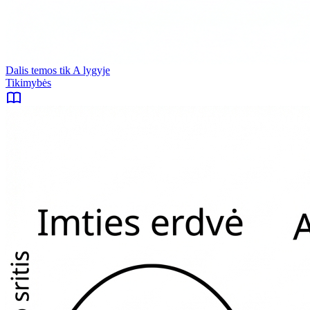
Dalis temos tik A lygyje
Tikimybės