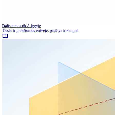
Dalis temos tik A lygyje
Tiesės ir plokštumos erdvėje: padėtys ir kampai