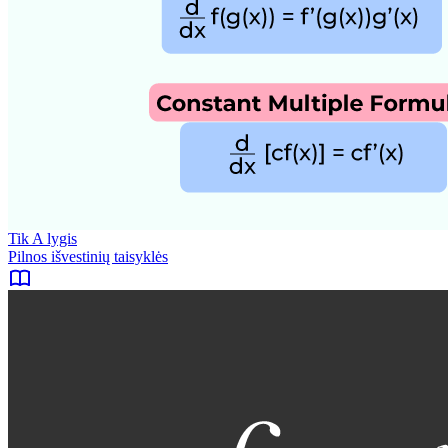
Tik A lygis
Pilnos išvestinių taisyklės