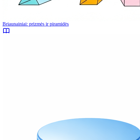
Briaunainiai: prizmės ir piramidės