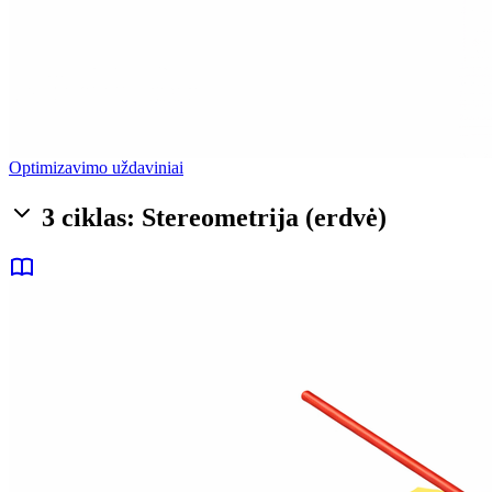
Optimizavimo uždaviniai
3 ciklas: Stereometrija (erdvė)