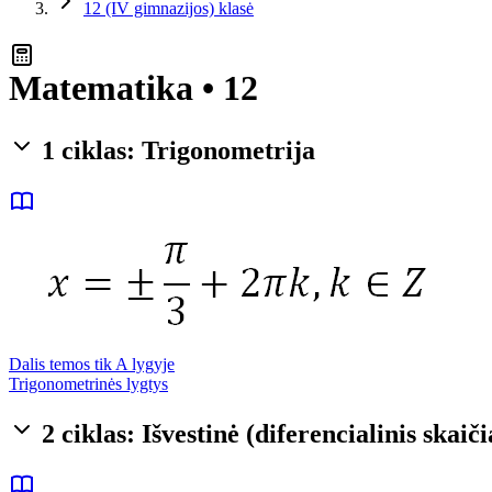
12 (IV gimnazijos) klasė
Matematika • 12
1 ciklas: Trigonometrija
Dalis temos tik A lygyje
Trigonometrinės lygtys
2 ciklas: Išvestinė (diferencialinis skaič