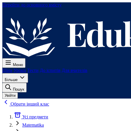
Перейти до основного вмісту
Меню
Ціни
Уроки
Тести
До іспитів
Для вчителів
Більше
Пошук
Увійти
Обрати інший клас
Усі предмети
Matematika