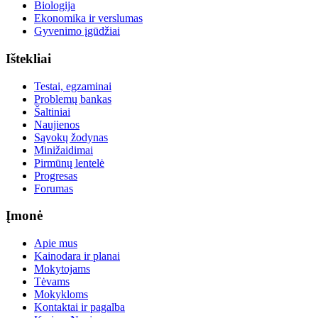
Biologija
Ekonomika ir verslumas
Gyvenimo įgūdžiai
Ištekliai
Testai, egzaminai
Problemų bankas
Šaltiniai
Naujienos
Sąvokų žodynas
Minižaidimai
Pirmūnų lentelė
Progresas
Forumas
Įmonė
Apie mus
Kainodara ir planai
Mokytojams
Tėvams
Mokykloms
Kontaktai ir pagalba