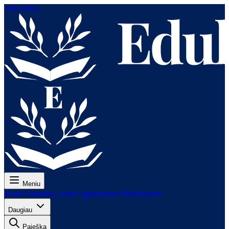
Eiti į turinį
Meniu
Kaina
Pamokos
Testai
Egzaminams
Mokytojams
Daugiau
Paieška