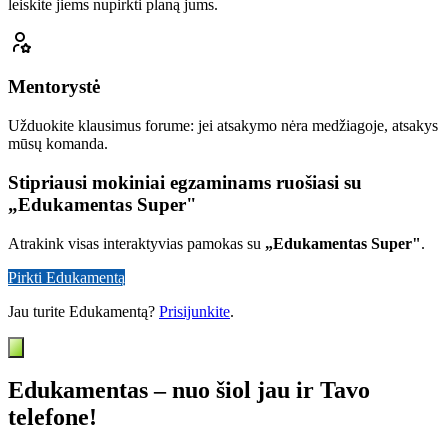
leiskite jiems nupirkti planą jums.
Mentorystė
Užduokite klausimus forume: jei atsakymo nėra medžiagoje, atsakys
mūsų komanda.
Stipriausi mokiniai egzaminams ruošiasi su
„Edukamentas Super"
Atrakink visas interaktyvias pamokas su
„Edukamentas Super"
.
Pirkti Edukamentą
Jau turite Edukamentą?
Prisijunkite
.
Edukamentas – nuo šiol jau ir Tavo
telefone!