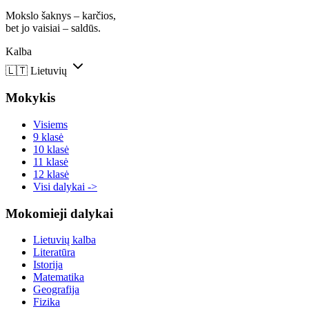
Mokslo šaknys – karčios,
bet jo vaisiai – saldūs.
Kalba
🇱🇹
Lietuvių
Mokykis
Visiems
9 klasė
10 klasė
11 klasė
12 klasė
Visi dalykai ->
Mokomieji dalykai
Lietuvių kalba
Literatūra
Istorija
Matematika
Geografija
Fizika