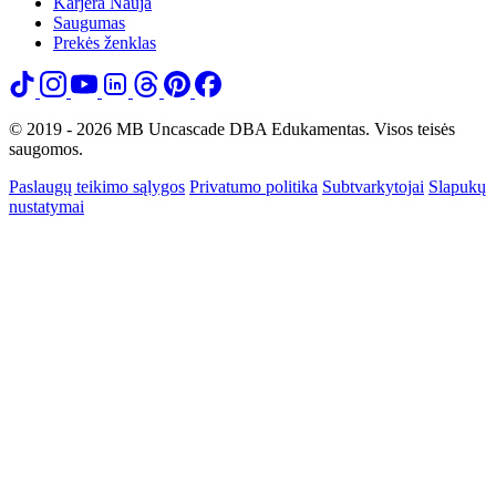
Karjera
Nauja
Saugumas
Prekės ženklas
© 2019 - 2026 MB Uncascade DBA Edukamentas. Visos teisės
saugomos.
Paslaugų teikimo sąlygos
Privatumo politika
Subtvarkytojai
Slapukų
nustatymai