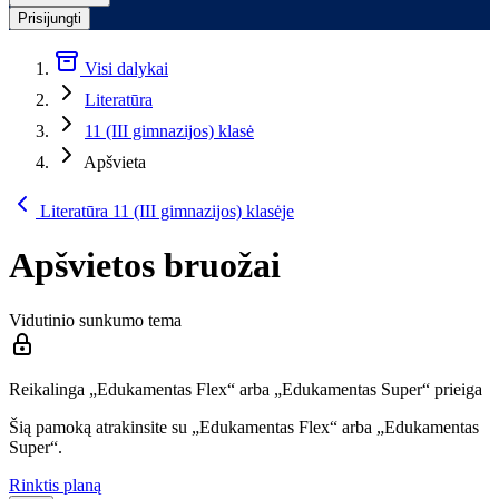
Prisijungti
Visi dalykai
Literatūra
11 (III gimnazijos) klasė
Apšvieta
Literatūra 11 (III gimnazijos) klasėje
Apšvietos bruožai
Vidutinio sunkumo tema
Reikalinga „Edukamentas Flex“ arba „Edukamentas Super“ prieiga
Šią pamoką atrakinsite su „Edukamentas Flex“ arba „Edukamentas
Super“.
Rinktis planą