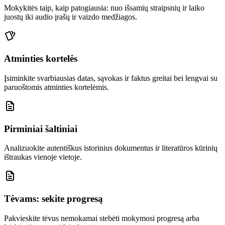
Mokykitės taip, kaip patogiausia: nuo išsamių straipsnių ir laiko
juostų iki audio įrašų ir vaizdo medžiagos.
Atminties kortelės
Įsiminkite svarbiausias datas, sąvokas ir faktus greitai bei lengvai su
paruoštomis atminties kortelėmis.
Pirminiai šaltiniai
Analizuokite autentiškus istorinius dokumentus ir literatūros kūrinių
ištraukas vienoje vietoje.
Tėvams: sekite progresą
Pakvieskite tėvus nemokamai stebėti mokymosi progresą arba