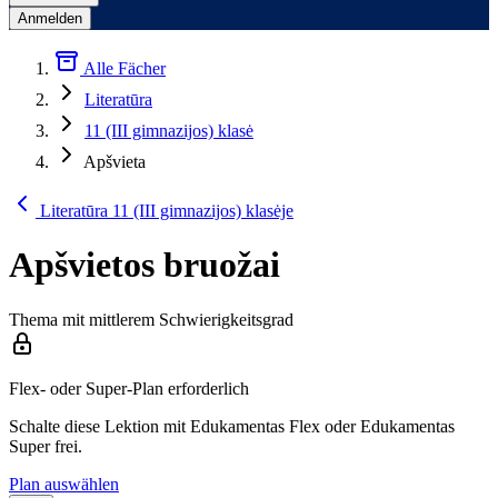
Anmelden
Alle Fächer
Literatūra
11 (III gimnazijos) klasė
Apšvieta
Literatūra 11 (III gimnazijos) klasėje
Apšvietos bruožai
Thema mit mittlerem Schwierigkeitsgrad
Flex- oder Super-Plan erforderlich
Schalte diese Lektion mit Edukamentas Flex oder Edukamentas
Super frei.
Plan auswählen