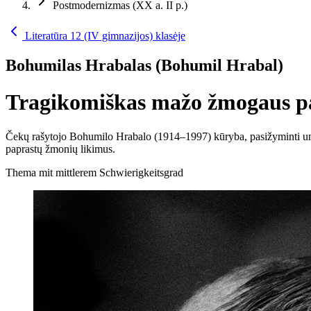
Postmodernizmas (XX a. II p.)
Literatūra 12 (IV gimnazijos) klasėje
Bohumilas Hrabalas (Bohumil Hrabal)
Tragikomiškas mažo žmogaus pa
Čekų rašytojo Bohumilo Hrabalo (1914–1997) kūryba, pasižyminti unikali
paprastų žmonių likimus.
Thema mit mittlerem Schwierigkeitsgrad