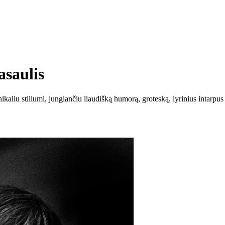
saulis
u stiliumi, jungiančiu liaudišką humorą, groteską, lyrinius intarpus ir