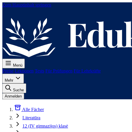
Zum Hauptinhalt springen
Menü
Preise
Lektionen
Tests
Für Prüfungen
Für Lehrkräfte
Mehr
Suche
Anmelden
Alle Fächer
Literatūra
12 (IV gimnazijos) klasė