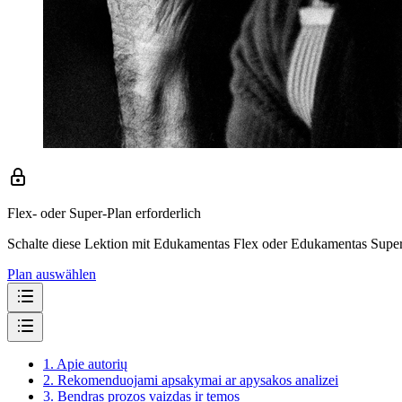
Flex- oder Super-Plan erforderlich
Schalte diese Lektion mit Edukamentas Flex oder Edukamentas Super 
Plan auswählen
1.
Apie autorių
2.
Rekomenduojami apsakymai ar apysakos analizei
3.
Bendras prozos vaizdas ir temos