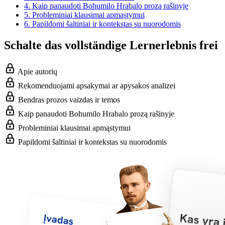
4.
Kaip panaudoti Bohumilo Hrabalo prozą rašinyje
5.
Probleminiai klausimai apmąstymui
6.
Papildomi šaltiniai ir kontekstas su nuorodomis
Schalte das vollständige Lernerlebnis frei
Apie autorių
Rekomenduojami apsakymai ar apysakos analizei
Bendras prozos vaizdas ir temos
Kaip panaudoti Bohumilo Hrabalo prozą rašinyje
Probleminiai klausimai apmąstymui
Papildomi šaltiniai ir kontekstas su nuorodomis