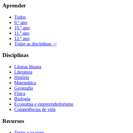
Aprender
Todos
9.º ano
10.º ano
11.º ano
12.º ano
Todas as disciplinas ->
Disciplinas
Língua lituana
Literatura
História
Matemática
Geografia
Física
Biologia
Economia e empreendedorismo
Competências de vida
Recursos
Testes e exames