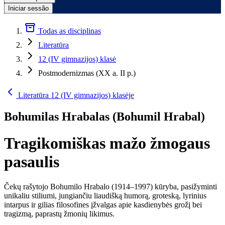
Iniciar sessão
Todas as disciplinas
Literatūra
12 (IV gimnazijos) klasė
Postmodernizmas (XX a. II p.)
Literatūra 12 (IV gimnazijos) klasėje
Bohumilas Hrabalas (Bohumil Hrabal)
Tragikomiškas mažo žmogaus
pasaulis
Čekų rašytojo Bohumilo Hrabalo (1914–1997) kūryba, pasižyminti
unikaliu stiliumi, jungiančiu liaudišką humorą, groteską, lyrinius
intarpus ir gilias filosofines įžvalgas apie kasdienybės grožį bei
tragizmą, paprastų žmonių likimus.