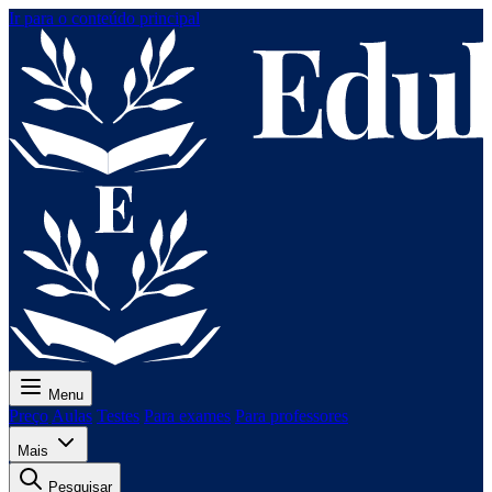
Ir para o conteúdo principal
Menu
Preço
Aulas
Testes
Para exames
Para professores
Mais
Pesquisar