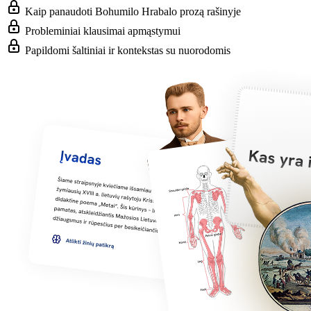
Kaip panaudoti Bohumilo Hrabalo prozą rašinyje
Probleminiai klausimai apmąstymui
Papildomi šaltiniai ir kontekstas su nuorodomis