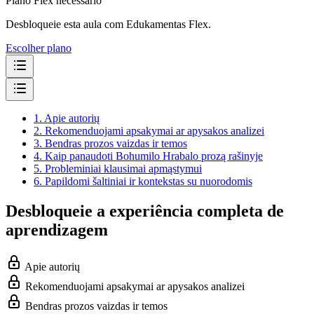
Plano Flex necessário
Desbloqueie esta aula com Edukamentas Flex.
Escolher plano
1.
Apie autorių
2.
Rekomenduojami apsakymai ar apysakos analizei
3.
Bendras prozos vaizdas ir temos
4.
Kaip panaudoti Bohumilo Hrabalo prozą rašinyje
5.
Probleminiai klausimai apmąstymui
6.
Papildomi šaltiniai ir kontekstas su nuorodomis
Desbloqueie a experiência completa de
aprendizagem
Apie autorių
Rekomenduojami apsakymai ar apysakos analizei
Bendras prozos vaizdas ir temos