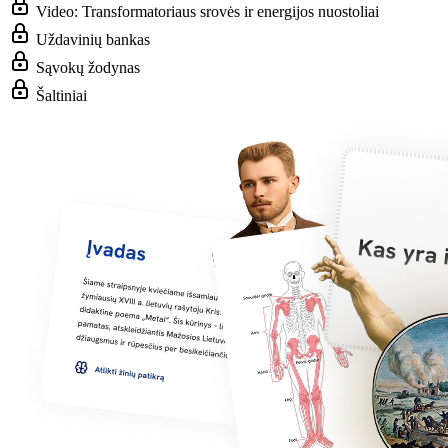
Video: Transformatoriaus srovės ir energijos nuostoliai
Uždavinių bankas
Sąvokų žodynas
Šaltiniai