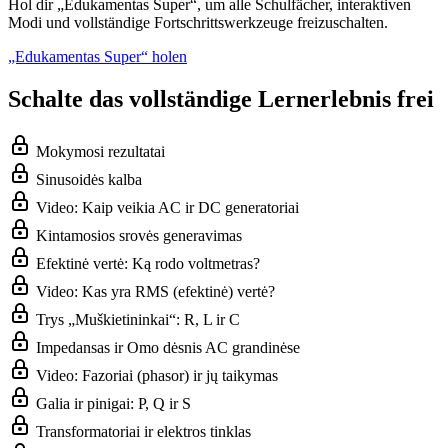
Hol dir „Edukamentas Super“, um alle Schulfächer, interaktiven
Modi und vollständige Fortschrittswerkzeuge freizuschalten.
„Edukamentas Super“ holen
Schalte das vollständige Lernerlebnis frei
Mokymosi rezultatai
Sinusoidės kalba
Video: Kaip veikia AC ir DC generatoriai
Kintamosios srovės generavimas
Efektinė vertė: Ką rodo voltmetras?
Video: Kas yra RMS (efektinė) vertė?
Trys „Muškietininkai“: R, L ir C
Impedansas ir Omo dėsnis AC grandinėse
Video: Fazoriai (phasor) ir jų taikymas
Galia ir pinigai: P, Q ir S
Transformatoriai ir elektros tinklas