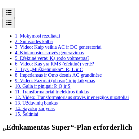
1.
Mokymosi rezultatai
2.
Sinusoidės kalba
3.
Video: Kaip veikia AC ir DC generatoriai
4.
Kintamosios srovės generavimas
5.
Efektinė vertė: Ką rodo voltmetras?
6.
Video: Kas yra RMS (efektinė) vertė?
7.
Trys „Muškietininkai“: R, L ir C
8.
Impedansas ir Omo dėsnis AC grandinėse
9.
Video: Fazoriai (phasor) ir jų taikymas
10.
Galia ir pinigai: P, Q ir S
11.
Transformatoriai ir elektros tinklas
12.
Video: Transformatoriaus srovės ir energijos nuostoliai
13.
Uždavinių bankas
14.
Sąvokų žodynas
15.
Šaltiniai
„Edukamentas Super“-Plan erforderlich