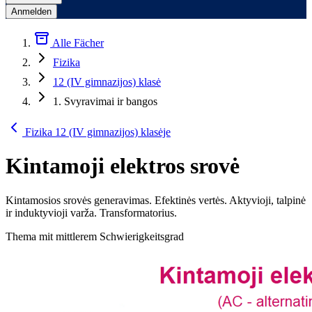
Anmelden
Alle Fächer
Fizika
12 (IV gimnazijos) klasė
1. Svyravimai ir bangos
Fizika 12 (IV gimnazijos) klasėje
Kintamoji elektros srovė
Kintamosios srovės generavimas. Efektinės vertės. Aktyvioji, talpinė
ir induktyvioji varža. Transformatorius.
Thema mit mittlerem Schwierigkeitsgrad