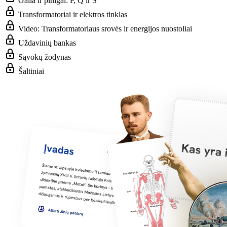
Galia ir pinigai: P, Q ir S
Transformatoriai ir elektros tinklas
Video: Transformatoriaus srovės ir energijos nuostoliai
Uždavinių bankas
Sąvokų žodynas
Šaltiniai