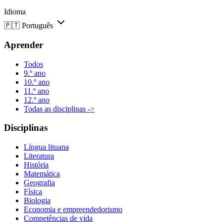
Idioma
🇵🇹
Português
Aprender
Todos
9.º ano
10.º ano
11.º ano
12.º ano
Todas as disciplinas ->
Disciplinas
Língua lituana
Literatura
História
Matemática
Geografia
Física
Biologia
Economia e empreendedorismo
Competências de vida