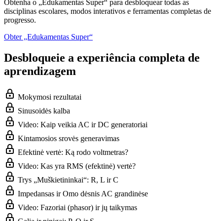
Obtenha o „Edukamentas Super“ para desbloquear todas as
disciplinas escolares, modos interativos e ferramentas completas de
progresso.
Obter „Edukamentas Super“
Desbloqueie a experiência completa de
aprendizagem
Mokymosi rezultatai
Sinusoidės kalba
Video: Kaip veikia AC ir DC generatoriai
Kintamosios srovės generavimas
Efektinė vertė: Ką rodo voltmetras?
Video: Kas yra RMS (efektinė) vertė?
Trys „Muškietininkai“: R, L ir C
Impedansas ir Omo dėsnis AC grandinėse
Video: Fazoriai (phasor) ir jų taikymas