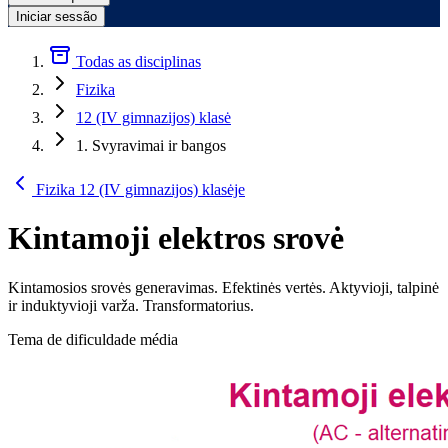
Iniciar sessão
Todas as disciplinas
Fizika
12 (IV gimnazijos) klasė
1. Svyravimai ir bangos
Fizika 12 (IV gimnazijos) klasėje
Kintamoji elektros srovė
Kintamosios srovės generavimas. Efektinės vertės. Aktyvioji, talpinė
ir induktyvioji varža. Transformatorius.
Tema de dificuldade média