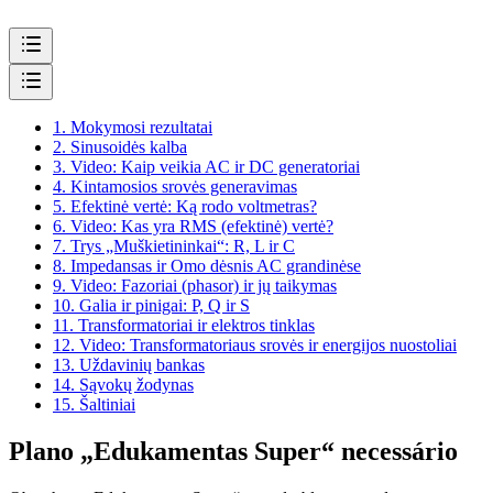
1.
Mokymosi rezultatai
2.
Sinusoidės kalba
3.
Video: Kaip veikia AC ir DC generatoriai
4.
Kintamosios srovės generavimas
5.
Efektinė vertė: Ką rodo voltmetras?
6.
Video: Kas yra RMS (efektinė) vertė?
7.
Trys „Muškietininkai“: R, L ir C
8.
Impedansas ir Omo dėsnis AC grandinėse
9.
Video: Fazoriai (phasor) ir jų taikymas
10.
Galia ir pinigai: P, Q ir S
11.
Transformatoriai ir elektros tinklas
12.
Video: Transformatoriaus srovės ir energijos nuostoliai
13.
Uždavinių bankas
14.
Sąvokų žodynas
15.
Šaltiniai
Plano „Edukamentas Super“ necessário