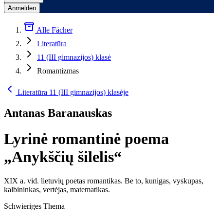
Anmelden
Alle Fächer
Literatūra
11 (III gimnazijos) klasė
Romantizmas
Literatūra 11 (III gimnazijos) klasėje
Antanas Baranauskas
Lyrinė romantinė poema
„Anykščių šilelis“
XIX a. vid. lietuvių poetas romantikas. Be to, kunigas, vyskupas,
kalbininkas, vertėjas, matematikas.
Schwieriges Thema