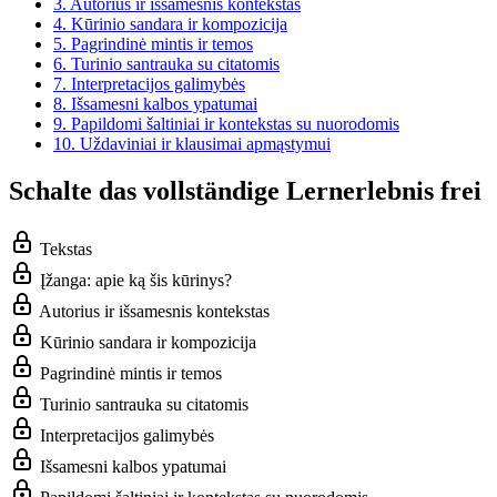
3.
Autorius ir išsamesnis kontekstas
4.
Kūrinio sandara ir kompozicija
5.
Pagrindinė mintis ir temos
6.
Turinio santrauka su citatomis
7.
Interpretacijos galimybės
8.
Išsamesni kalbos ypatumai
9.
Papildomi šaltiniai ir kontekstas su nuorodomis
10.
Uždaviniai ir klausimai apmąstymui
Schalte das vollständige Lernerlebnis frei
Tekstas
Įžanga: apie ką šis kūrinys?
Autorius ir išsamesnis kontekstas
Kūrinio sandara ir kompozicija
Pagrindinė mintis ir temos
Turinio santrauka su citatomis
Interpretacijos galimybės
Išsamesni kalbos ypatumai