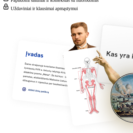
Papildomi šaltiniai ir kontekstas su nuorodomis
Uždaviniai ir klausimai apmąstymui