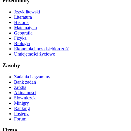
Przedmioty
Język litewski
Literatura
Historia
Matematyka
Geografia
Fizyka
Biologia
Ekonomia i przedsiębiorczość
Umiejętności życiowe
Zasoby
Zadania i egzaminy
Bank zadań
Źródła
Aktualności
Słowniczek
Minigry
Ranking
Postępy
Forum
Firma