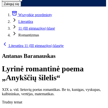
Zaloguj się
Wszystkie przedmioty
Literatūra
11 (III gimnazijos) klasė
Romantizmas
Literatūra 11 (III gimnazijos) klasėje
Antanas Baranauskas
Lyrinė romantinė poema
„Anykščių šilelis“
XIX a. vid. lietuvių poetas romantikas. Be to, kunigas, vyskupas,
kalbininkas, vertėjas, matematikas.
Trudny temat