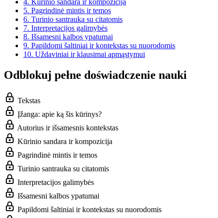
4.
Kūrinio sandara ir kompozicija
5.
Pagrindinė mintis ir temos
6.
Turinio santrauka su citatomis
7.
Interpretacijos galimybės
8.
Išsamesni kalbos ypatumai
9.
Papildomi šaltiniai ir kontekstas su nuorodomis
10.
Uždaviniai ir klausimai apmąstymui
Odblokuj pełne doświadczenie nauki
Tekstas
Įžanga: apie ką šis kūrinys?
Autorius ir išsamesnis kontekstas
Kūrinio sandara ir kompozicija
Pagrindinė mintis ir temos
Turinio santrauka su citatomis
Interpretacijos galimybės
Išsamesni kalbos ypatumai
Papildomi šaltiniai ir kontekstas su nuorodomis