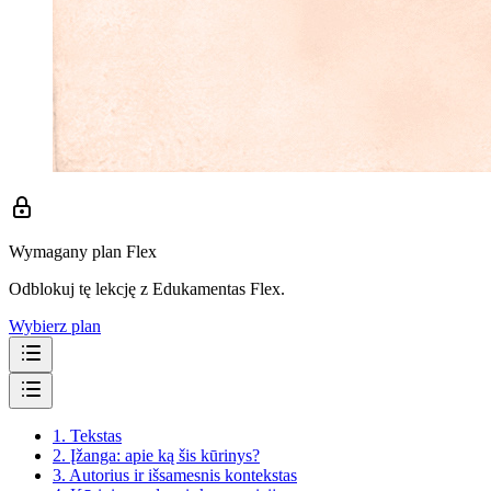
Wymagany plan Flex
Odblokuj tę lekcję z Edukamentas Flex.
Wybierz plan
1.
Tekstas
2.
Įžanga: apie ką šis kūrinys?
3.
Autorius ir išsamesnis kontekstas