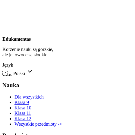
Edukamentas
Korzenie nauki są gorzkie,
ale jej owoce są słodkie.
Język
🇵🇱
Polski
Nauka
Dla wszystkich
Klasa 9
Klasa 10
Klasa 11
Klasa 12
Wszystkie przedmioty ->