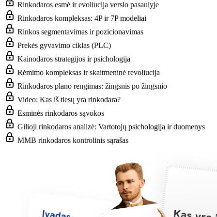
Rinkodaros esmė ir evoliucija verslo pasaulyje
Rinkodaros kompleksas: 4P ir 7P modeliai
Rinkos segmentavimas ir pozicionavimas
Prekės gyvavimo ciklas (PLC)
Kainodaros strategijos ir psichologija
Rėmimo kompleksas ir skaitmeninė revoliucija
Rinkodaros plano rengimas: žingsnis po žingsnio
Video: Kas iš tiesų yra rinkodara?
Esminės rinkodaros sąvokos
Gilioji rinkodaros analizė: Vartotojų psichologija ir duomenys
MMB rinkodaros kontrolinis sąrašas