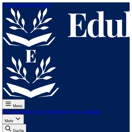
Zum Hauptinhalt springen
Menü
Preise
Lektionen
Tests
Für Prüfungen
Für Lehrkräfte
Mehr
Suche