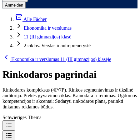
Anmelden
Alle Fächer
Ekonomika ir verslumas
11 (III gimnazijos) klasė
2 ciklas: Verslas ir antreprenerystė
Ekonomika ir verslumas 11 (III gimnazijos) klasėje
Rinkodaros pagrindai
Rinkodaros kompleksas (4P/7P). Rinkos segmentavimas ir tikslinė
auditorija. Prekės gyvavimo ciklas. Kainodara ir rėmimas. Ugdomos
kompetencijos ir akcentai: Sudaryti rinkodaros planą, parinkti
tinkamus reklamos būdus.
Schwieriges Thema