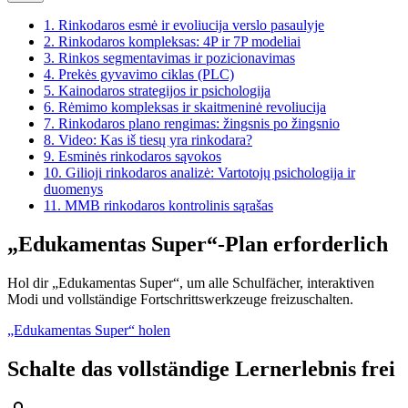
1.
Rinkodaros esmė ir evoliucija verslo pasaulyje
2.
Rinkodaros kompleksas: 4P ir 7P modeliai
3.
Rinkos segmentavimas ir pozicionavimas
4.
Prekės gyvavimo ciklas (PLC)
5.
Kainodaros strategijos ir psichologija
6.
Rėmimo kompleksas ir skaitmeninė revoliucija
7.
Rinkodaros plano rengimas: žingsnis po žingsnio
8.
Video: Kas iš tiesų yra rinkodara?
9.
Esminės rinkodaros sąvokos
10.
Gilioji rinkodaros analizė: Vartotojų psichologija ir
duomenys
11.
MMB rinkodaros kontrolinis sąrašas
„Edukamentas Super“-Plan erforderlich
Hol dir „Edukamentas Super“, um alle Schulfächer, interaktiven
Modi und vollständige Fortschrittswerkzeuge freizuschalten.
„Edukamentas Super“ holen
Schalte das vollständige Lernerlebnis frei