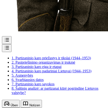
1.
Partizaninio karo priežastys ir tikslai (1944–1953)
2.
Pasipriešinimo organizavimas ir trukmė
3.
Partizaninio karo eiga ir etapai
4.
Partizaninio karo padariniai Lietuvai (1944–1953)
5.
Asmenybės
6.
Svarbiausios datos
7.
Partizaninio karo sąvokos
8.
Šaltinių analizė: ar partizanai kūrė pogrindinę Lietuvos
valstybę?
Üben
Notizen