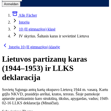
Anmelden
Alle Fächer
Istorija
10 (II gimnazijos) klasė
IV skyrius. Šaltasis karas ir sovietinė Lietuva
Istorija 10 (II gimnazijos) klasėje
Lietuvos partizanų karas
(1944–1953) ir LLKS
deklaracija
Sovietų Sąjunga antrą kartą okupavo Lietuvą 1944 m. vasarą. Kartu
grįžo NKVD, prasidėjo areštai, kratos, teroras. Šioje pamokoje
aptarsite partizaninio karo struktūrą, tikslus, apygardas, vadus; 1949-
02-16 LLKS deklaracija (Minaičiai).