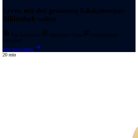
Lerne mit der gesamten Edukamentas-
Bibliothek weiter
Alle Lektionen
Interaktive Tests
Gespeicherter
Fortschritt
Abo auswählen
20 min