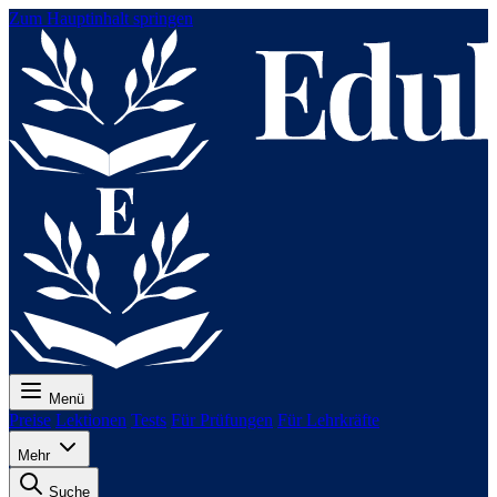
Zum Hauptinhalt springen
Menü
Preise
Lektionen
Tests
Für Prüfungen
Für Lehrkräfte
Mehr
Suche