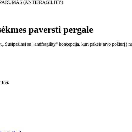
TSPARUMAS (ANTIFRAGILITY)
ėkmes paversti pergale
 Susipažinsi su „antifragility“ koncepcija, kuri pakeis tavo požiūrį į n
frei.