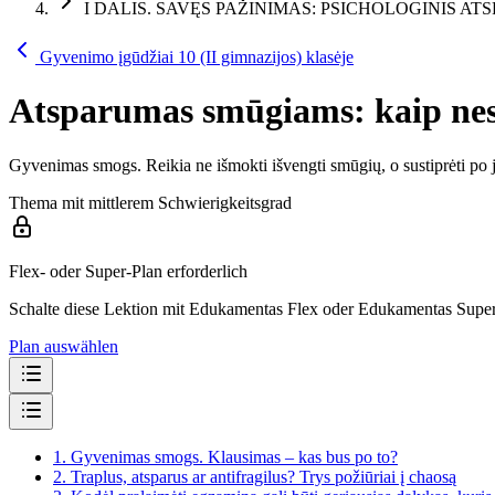
I DALIS. SAVĘS PAŽINIMAS: PSICHOLOGINIS A
Gyvenimo įgūdžiai 10 (II gimnazijos) klasėje
Atsparumas smūgiams: kaip nes
Gyvenimas smogs. Reikia ne išmokti išvengti smūgių, o sustiprėti po jų.
Thema mit mittlerem Schwierigkeitsgrad
Flex- oder Super-Plan erforderlich
Schalte diese Lektion mit Edukamentas Flex oder Edukamentas Super 
Plan auswählen
1.
Gyvenimas smogs. Klausimas – kas bus po to?
2.
Traplus, atsparus ar antifragilus? Trys požiūriai į chaosą