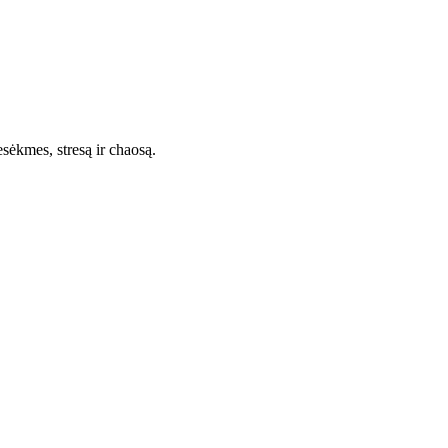
esėkmes, stresą ir chaosą.