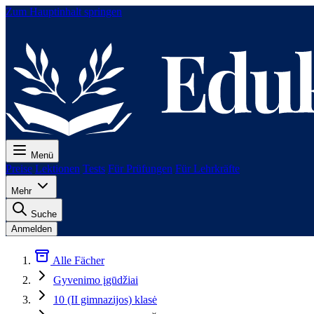
Zum Hauptinhalt springen
Menü
Preise
Lektionen
Tests
Für Prüfungen
Für Lehrkräfte
Mehr
Suche
Anmelden
Alle Fächer
Gyvenimo įgūdžiai
10 (II gimnazijos) klasė