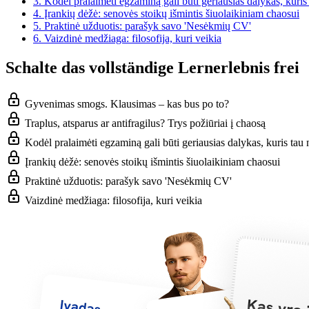
3.
Kodėl pralaimėti egzaminą gali būti geriausias dalykas, kuris
4.
Įrankių dėžė: senovės stoikų išmintis šiuolaikiniam chaosui
5.
Praktinė užduotis: parašyk savo 'Nesėkmių CV'
6.
Vaizdinė medžiaga: filosofija, kuri veikia
Schalte das vollständige Lernerlebnis frei
Gyvenimas smogs. Klausimas – kas bus po to?
Traplus, atsparus ar antifragilus? Trys požiūriai į chaosą
Kodėl pralaimėti egzaminą gali būti geriausias dalykas, kuris tau 
Įrankių dėžė: senovės stoikų išmintis šiuolaikiniam chaosui
Praktinė užduotis: parašyk savo 'Nesėkmių CV'
Vaizdinė medžiaga: filosofija, kuri veikia