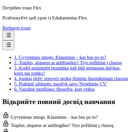
Потрібен план Flex
Розблокуйте цей урок із Edukamentas Flex.
Вибрати план
1.
Gyvenimas smogs. Klausimas – kas bus po to?
2.
Traplus, atsparus ar antifragilus? Trys požiūriai į chaosą
3.
Kodėl pralaimėti egzaminą gali būti geriausias dalykas,
kuris tau nutiko?
4.
Įrankių dėžė: senovės stoikų išmintis šiuolaikiniam chaosui
5.
Praktinė užduotis: parašyk savo 'Nesėkmių CV'
6.
Vaizdinė medžiaga: filosofija, kuri veikia
Відкрийте повний досвід навчання
Gyvenimas smogs. Klausimas – kas bus po to?
Traplus, atsparus ar antifragilus? Trys požiūriai į chaosą