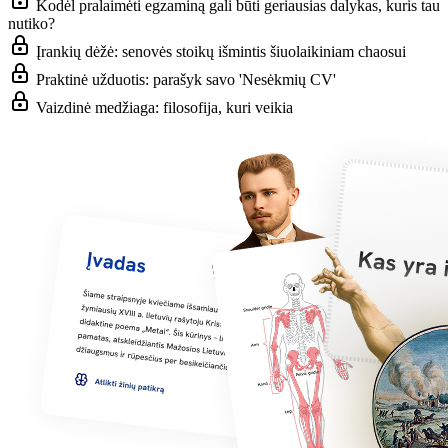
Kodėl pralaimėti egzaminą gali būti geriausias dalykas, kuris tau
nutiko?
Įrankių dėžė: senovės stoikų išmintis šiuolaikiniam chaosui
Praktinė užduotis: parašyk savo 'Nesėkmių CV'
Vaizdinė medžiaga: filosofija, kuri veikia