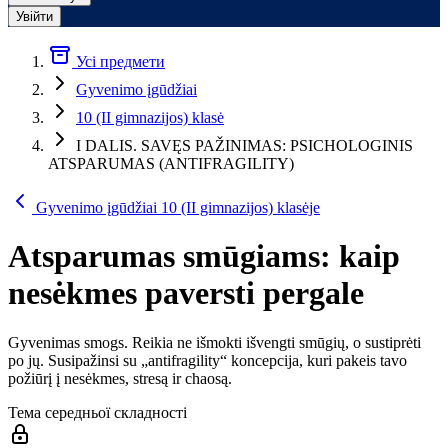
Увійти
Усі предмети
Gyvenimo įgūdžiai
10 (II gimnazijos) klasė
I DALIS. SAVĘS PAŽINIMAS: PSICHOLOGINIS
ATSPARUMAS (ANTIFRAGILITY)
Gyvenimo įgūdžiai 10 (II gimnazijos) klasėje
Atsparumas smūgiams: kaip
nesėkmes paversti pergale
Gyvenimas smogs. Reikia ne išmokti išvengti smūgių, o sustiprėti
po jų. Susipažinsi su „antifragility“ koncepcija, kuri pakeis tavo
požiūrį į nesėkmes, stresą ir chaosą.
Тема середньої складності