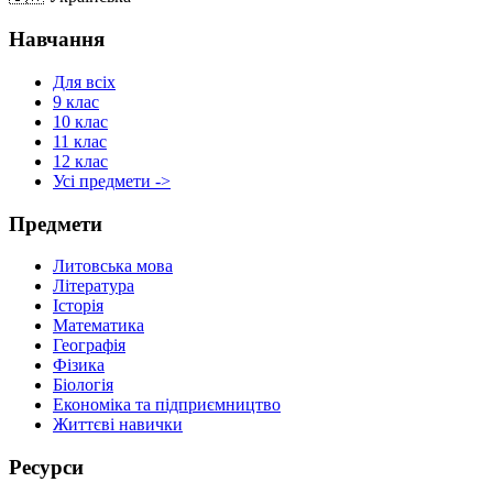
Навчання
Для всіх
9 клас
10 клас
11 клас
12 клас
Усі предмети ->
Предмети
Литовська мова
Література
Історія
Математика
Географія
Фізика
Біологія
Економіка та підприємництво
Життєві навички
Ресурси