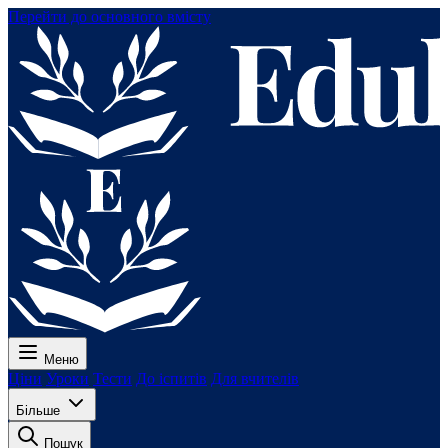
Перейти до основного вмісту
Меню
Ціни
Уроки
Тести
До іспитів
Для вчителів
Більше
Пошук