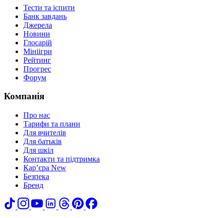
Тести та іспити
Банк завдань
Джерела
Новини
Глосарій
Мініігри
Рейтинг
Прогрес
Форум
Компанія
Про нас
Тарифи та плани
Для вчителів
Для батьків
Для шкіл
Контакти та підтримка
Кар’єра
New
Безпека
Бренд