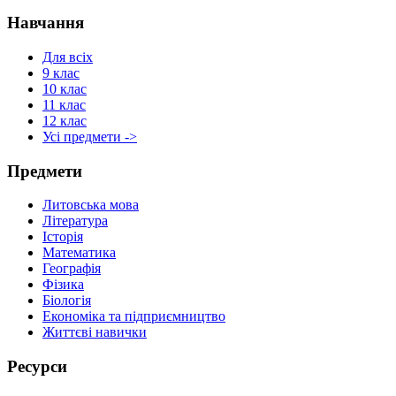
Навчання
Для всіх
9 клас
10 клас
11 клас
12 клас
Усі предмети ->
Предмети
Литовська мова
Література
Історія
Математика
Географія
Фізика
Біологія
Економіка та підприємництво
Життєві навички
Ресурси