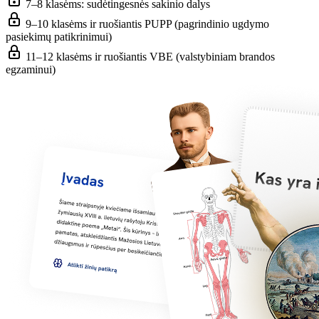
7–8 klasėms: sudėtingesnės sakinio dalys
9–10 klasėms ir ruošiantis PUPP (pagrindinio ugdymo
pasiekimų patikrinimui)
11–12 klasėms ir ruošiantis VBE (valstybiniam brandos
egzaminui)