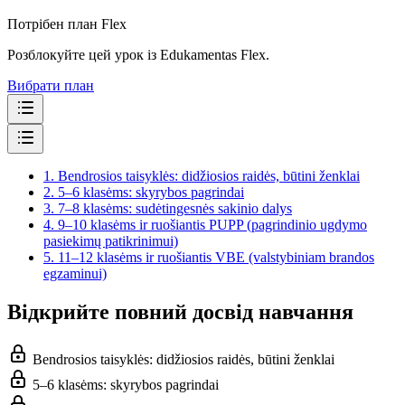
Потрібен план Flex
Розблокуйте цей урок із Edukamentas Flex.
Вибрати план
1.
Bendrosios taisyklės: didžiosios raidės, būtini ženklai
2.
5–6 klasėms: skyrybos pagrindai
3.
7–8 klasėms: sudėtingesnės sakinio dalys
4.
9–10 klasėms ir ruošiantis PUPP (pagrindinio ugdymo
pasiekimų patikrinimui)
5.
11–12 klasėms ir ruošiantis VBE (valstybiniam brandos
egzaminui)
Відкрийте повний досвід навчання
Bendrosios taisyklės: didžiosios raidės, būtini ženklai
5–6 klasėms: skyrybos pagrindai