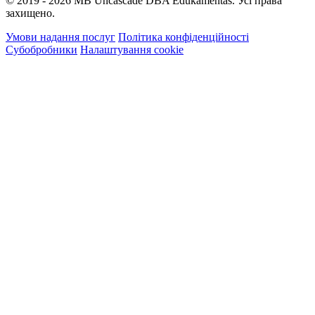
© 2019 - 2026 MB Uncascade DBA Edukamentas. Усі права
захищено.
Умови надання послуг
Політика конфіденційності
Субобробники
Налаштування cookie