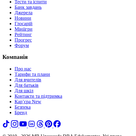
Тести та іспити
Банк завдань
Джерела
Новини
Глосарій
Мініігри
Рейтинг
Прогрес
Форум
Компанія
Про нас
Тарифи та плани
Для вчителів
Для батьків
Для шкіл
Контакти та підтримка
Кар’єра
New
Безпека
Бренд