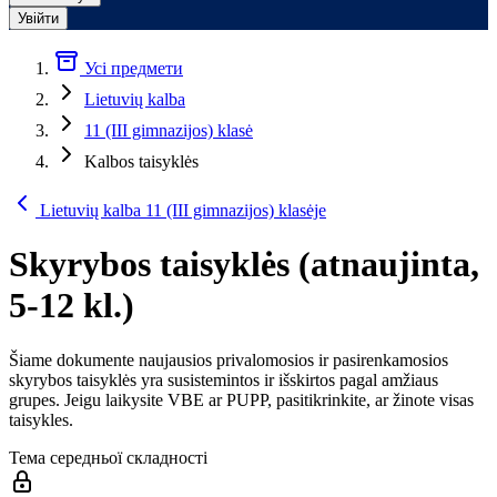
Увійти
Усі предмети
Lietuvių kalba
11 (III gimnazijos) klasė
Kalbos taisyklės
Lietuvių kalba 11 (III gimnazijos) klasėje
Skyrybos taisyklės (atnaujinta,
5-12 kl.)
Šiame dokumente naujausios privalomosios ir pasirenkamosios
skyrybos taisyklės yra susistemintos ir išskirtos pagal amžiaus
grupes. Jeigu laikysite VBE ar PUPP, pasitikrinkite, ar žinote visas
taisykles.
Тема середньої складності