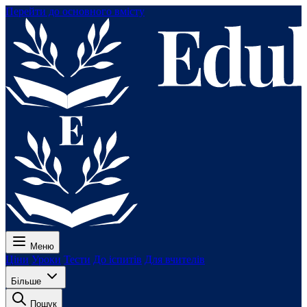
Перейти до основного вмісту
Меню
Ціни
Уроки
Тести
До іспитів
Для вчителів
Більше
Пошук