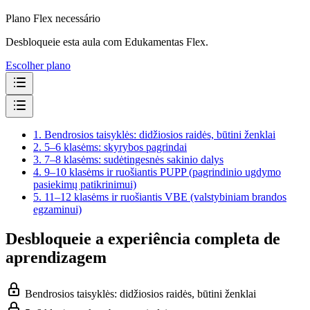
Plano Flex necessário
Desbloqueie esta aula com Edukamentas Flex.
Escolher plano
1.
Bendrosios taisyklės: didžiosios raidės, būtini ženklai
2.
5–6 klasėms: skyrybos pagrindai
3.
7–8 klasėms: sudėtingesnės sakinio dalys
4.
9–10 klasėms ir ruošiantis PUPP (pagrindinio ugdymo
pasiekimų patikrinimui)
5.
11–12 klasėms ir ruošiantis VBE (valstybiniam brandos
egzaminui)
Desbloqueie a experiência completa de
aprendizagem
Bendrosios taisyklės: didžiosios raidės, būtini ženklai