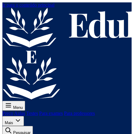
Ir para o conteúdo principal
Menu
Preço
Aulas
Testes
Para exames
Para professores
Mais
Pesquisar