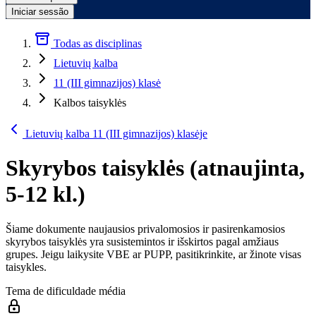
Iniciar sessão
Todas as disciplinas
Lietuvių kalba
11 (III gimnazijos) klasė
Kalbos taisyklės
Lietuvių kalba 11 (III gimnazijos) klasėje
Skyrybos taisyklės (atnaujinta,
5-12 kl.)
Šiame dokumente naujausios privalomosios ir pasirenkamosios
skyrybos taisyklės yra susistemintos ir išskirtos pagal amžiaus
grupes. Jeigu laikysite VBE ar PUPP, pasitikrinkite, ar žinote visas
taisykles.
Tema de dificuldade média