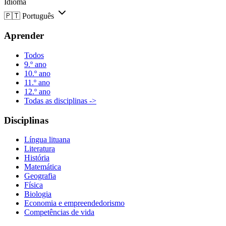
Idioma
🇵🇹
Português
Aprender
Todos
9.º ano
10.º ano
11.º ano
12.º ano
Todas as disciplinas ->
Disciplinas
Língua lituana
Literatura
História
Matemática
Geografia
Física
Biologia
Economia e empreendedorismo
Competências de vida