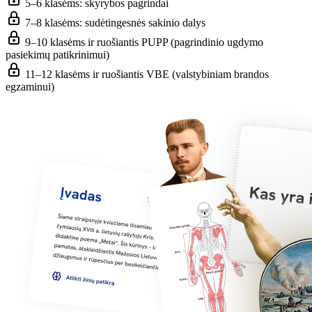
5–6 klasėms: skyrybos pagrindai
7–8 klasėms: sudėtingesnės sakinio dalys
9–10 klasėms ir ruošiantis PUPP (pagrindinio ugdymo
pasiekimų patikrinimui)
11–12 klasėms ir ruošiantis VBE (valstybiniam brandos
egzaminui)