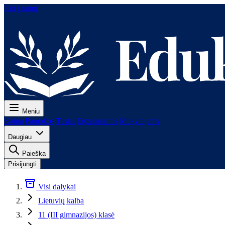
Eiti į turinį
Meniu
Kaina
Pamokos
Testai
Egzaminams
Mokytojams
Daugiau
Paieška
Prisijungti
Visi dalykai
Lietuvių kalba
11 (III gimnazijos) klasė