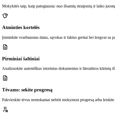
Mokykitės taip, kaip patogiausia: nuo išsamių straipsnių ir laiko juost
Atminties kortelės
Įsiminkite svarbiausias datas, sąvokas ir faktus greitai bei lengvai su 
Pirminiai šaltiniai
Analizuokite autentiškus istorinius dokumentus ir literatūros kūrinių iš
Tėvams: sekite progresą
Pakvieskite tėvus nemokamai stebėti mokymosi progresą arba leiskite 