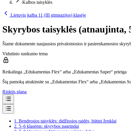
Kalbos taisyklės
Lietuvių kalba 11 (III gimnazijos) klasėje
Skyrybos taisyklės (atnaujinta, 5
Šiame dokumente naujausios privalomosios ir pasirenkamosios skyrybos t
Vidutinio sunkumo tema
Reikalinga „Edukamentas Flex“ arba „Edukamentas Super“ prieiga
Šią pamoką atrakinsite su „Edukamentas Flex“ arba „Edukamentas S
Rinktis planą
1.
Bendrosios taisyklės: didžiosios raidės, būtini ženklai
2.
5–6 klasėms: skyrybos pagrindai