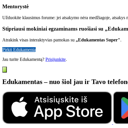
Mentorystė
Užduokite klausimus forume: jei atsakymo nėra medžiagoje, atsakys
Stipriausi mokiniai egzaminams ruošiasi su „Eduka
Atrakink visas interaktyvias pamokas su
„Edukamentas Super"
.
Pirkti Edukamentą
Jau turite Edukamentą?
Prisijunkite
.
Edukamentas – nuo šiol jau ir Tavo telefon