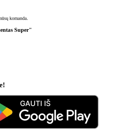
 mūsų komanda.
mentas Super"
e!