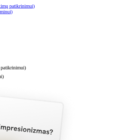
imų patikrinimui)
aminui)
patikrinimui)
i)