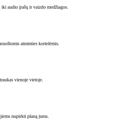
ų iki audio įrašų ir vaizdo medžiagos.
paruoštomis atminties kortelėmis.
traukas vienoje vietoje.
jiems nupirkti planą jums.