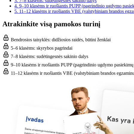
3.
7–8 klasėms: sudėtingesnės sakinio dalys
4.
9–10 klasėms ir ruošiantis PUPP (pagrindinio ugdymo pasiek
5.
11–12 klasėms ir ruošiantis VBE (valstybiniam brandos egz
Atrakinkite visą pamokos turinį
Bendrosios taisyklės: didžiosios raidės, būtini ženklai
5–6 klasėms: skyrybos pagrindai
7–8 klasėms: sudėtingesnės sakinio dalys
9–10 klasėms ir ruošiantis PUPP (pagrindinio ugdymo pasiekimų 
11–12 klasėms ir ruošiantis VBE (valstybiniam brandos egzaminu