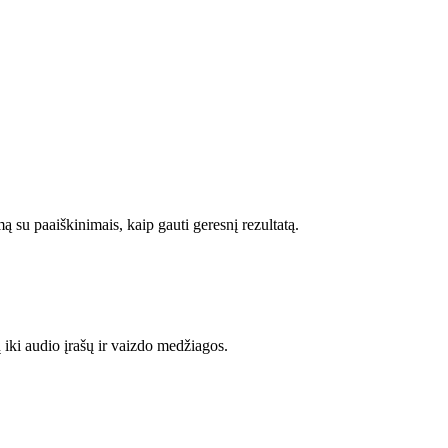
ą su paaiškinimais, kaip gauti geresnį rezultatą.
ų iki audio įrašų ir vaizdo medžiagos.