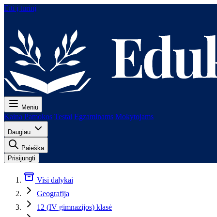
Eiti į turinį
Meniu
Kaina
Pamokos
Testai
Egzaminams
Mokytojams
Daugiau
Paieška
Prisijungti
Visi dalykai
Geografija
12 (IV gimnazijos) klasė