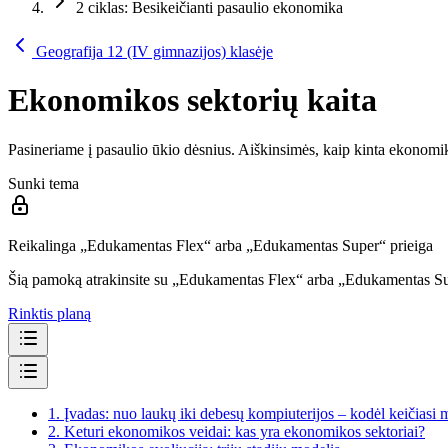
2 ciklas: Besikeičianti pasaulio ekonomika
Geografija 12 (IV gimnazijos) klasėje
Ekonomikos sektorių kaita
Pasineriame į pasaulio ūkio dėsnius. Aiškinsimės, kaip kinta ekonomik
Sunki tema
Reikalinga „Edukamentas Flex“ arba „Edukamentas Super“ prieiga
Šią pamoką atrakinsite su „Edukamentas Flex“ arba „Edukamentas S
Rinktis planą
1.
Įvadas: nuo laukų iki debesų kompiuterijos – kodėl keičiasi 
2.
Keturi ekonomikos veidai: kas yra ekonomikos sektoriai?