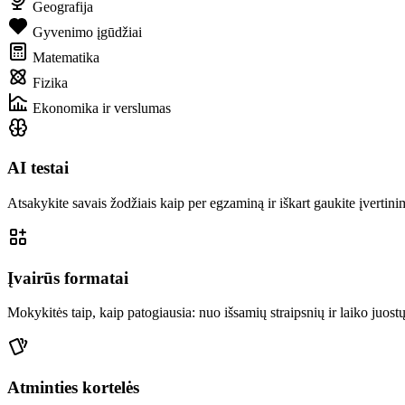
Geografija
Gyvenimo įgūdžiai
Matematika
Fizika
Ekonomika ir verslumas
AI testai
Atsakykite savais žodžiais kaip per egzaminą ir iškart gaukite įvertinim
Įvairūs formatai
Mokykitės taip, kaip patogiausia: nuo išsamių straipsnių ir laiko juost
Atminties kortelės