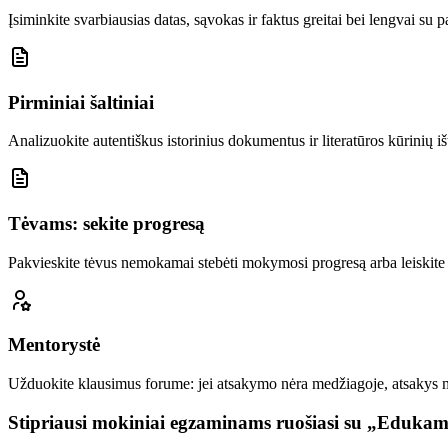
Įsiminkite svarbiausias datas, sąvokas ir faktus greitai bei lengvai su 
Pirminiai šaltiniai
Analizuokite autentiškus istorinius dokumentus ir literatūros kūrinių iš
Tėvams: sekite progresą
Pakvieskite tėvus nemokamai stebėti mokymosi progresą arba leiskite 
Mentorystė
Užduokite klausimus forume: jei atsakymo nėra medžiagoje, atsakys
Stipriausi mokiniai egzaminams ruošiasi su „Eduka