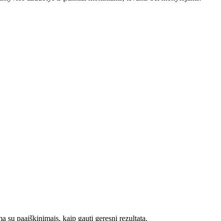
ą su paaiškinimais, kaip gauti geresnį rezultatą.