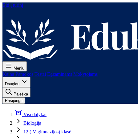
Eiti į turinį
Meniu
Kaina
Pamokos
Testai
Egzaminams
Mokytojams
Daugiau
Paieška
Prisijungti
Visi dalykai
Biologija
12 (IV gimnazijos) klasė