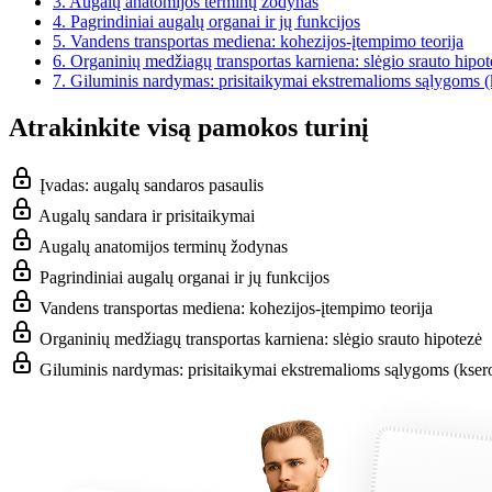
3.
Augalų anatomijos terminų žodynas
4.
Pagrindiniai augalų organai ir jų funkcijos
5.
Vandens transportas mediena: kohezijos-įtempimo teorija
6.
Organinių medžiagų transportas karniena: slėgio srauto hipot
7.
Giluminis nardymas: prisitaikymai ekstremalioms sąlygoms (k
Atrakinkite visą pamokos turinį
Įvadas: augalų sandaros pasaulis
Augalų sandara ir prisitaikymai
Augalų anatomijos terminų žodynas
Pagrindiniai augalų organai ir jų funkcijos
Vandens transportas mediena: kohezijos-įtempimo teorija
Organinių medžiagų transportas karniena: slėgio srauto hipotezė
Giluminis nardymas: prisitaikymai ekstremalioms sąlygoms (ksero