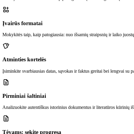
Įvairūs formatai
Mokykitės taip, kaip patogiausia: nuo išsamių straipsnių ir laiko juost
Atminties kortelės
Įsiminkite svarbiausias datas, sąvokas ir faktus greitai bei lengvai su 
Pirminiai šaltiniai
Analizuokite autentiškus istorinius dokumentus ir literatūros kūrinių iš
Tėvams: sekite progresą