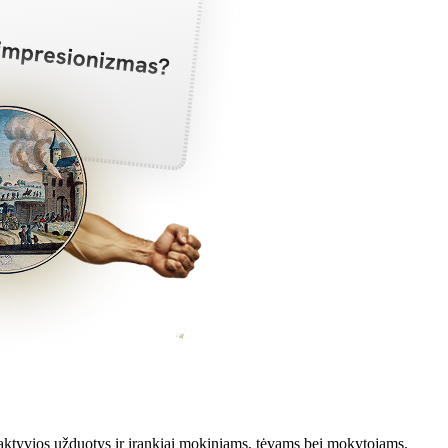
aktyvios užduotys ir įrankiai mokiniams, tėvams bei mokytojams.