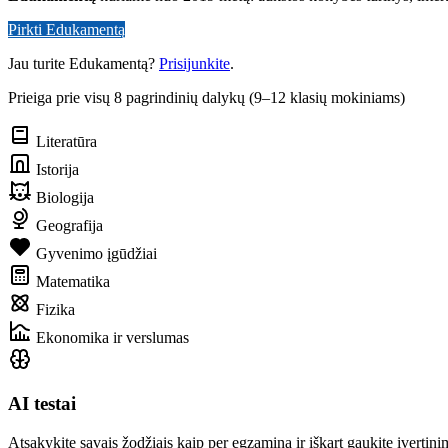
Pirkti Edukamentą
Jau turite Edukamentą?
Prisijunkite
.
Prieiga prie visų 8 pagrindinių dalykų (9–12 klasių mokiniams)
Literatūra
Istorija
Biologija
Geografija
Gyvenimo įgūdžiai
Matematika
Fizika
Ekonomika ir verslumas
AI testai
Atsakykite savais žodžiais kaip per egzaminą ir iškart gaukite įvertinim