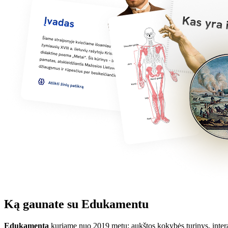
Ką gaunate su Edukamentu
Edukamentą
kuriame nuo 2019 metų: aukštos kokybės turinys, inter