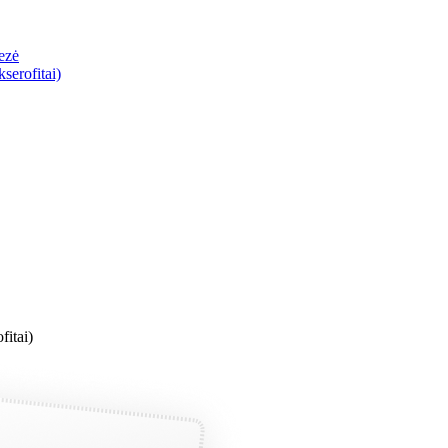
ezė
serofitai)
fitai)