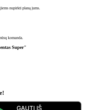
jiems nupirkti planą jums.
 mūsų komanda.
mentas Super"
e!