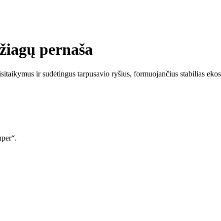
džiagų pernaša
sitaikymus ir sudėtingus tarpusavio ryšius, formuojančius stabilias ekos
uper“.