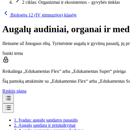
2 ciklas: Organizmai ir ekosistemos – gyvybės tinklas
Biologija 12 (IV gimnazijos) klasėje
Augalų audiniai, organai ir me
Išeiname už žmogaus ribų. Tyrinėsime augalų ir gyvūnų pasaulį, jų pri
Sunki tema
Reikalinga „Edukamentas Flex“ arba „Edukamentas Super“ prieiga
Šią pamoką atrakinsite su „Edukamentas Flex“ arba „Edukamentas S
Rinktis planą
1.
Įvadas: augalų sandaros pasaulis
2.
Augalų sandara ir prisitaikymai