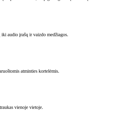
ų iki audio įrašų ir vaizdo medžiagos.
paruoštomis atminties kortelėmis.
traukas vienoje vietoje.