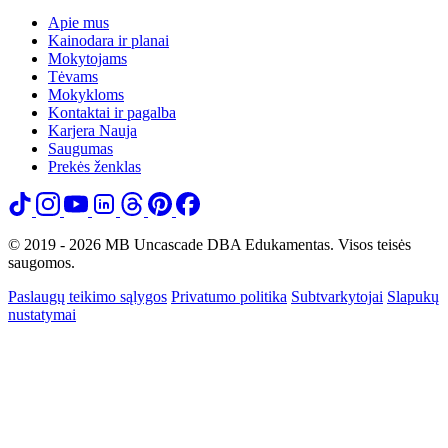
Apie mus
Kainodara ir planai
Mokytojams
Tėvams
Mokykloms
Kontaktai ir pagalba
Karjera
Nauja
Saugumas
Prekės ženklas
© 2019 - 2026 MB Uncascade DBA Edukamentas. Visos teisės
saugomos.
Paslaugų teikimo sąlygos
Privatumo politika
Subtvarkytojai
Slapukų
nustatymai