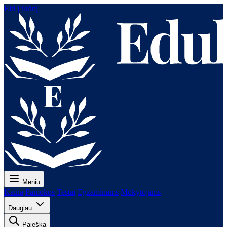
Eiti į turinį
Meniu
Kaina
Pamokos
Testai
Egzaminams
Mokytojams
Daugiau
Paieška