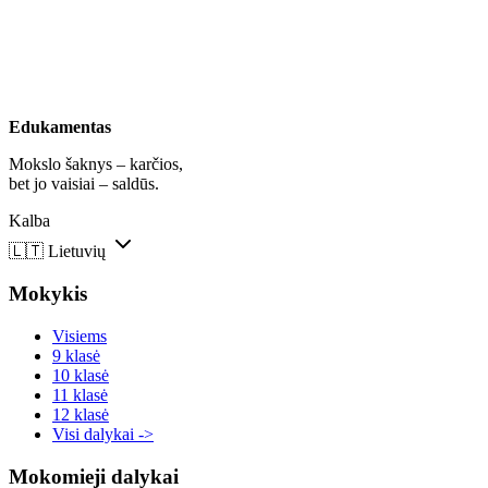
Edukamentas
Mokslo šaknys – karčios,
bet jo vaisiai – saldūs.
Kalba
🇱🇹
Lietuvių
Mokykis
Visiems
9 klasė
10 klasė
11 klasė
12 klasė
Visi dalykai ->
Mokomieji dalykai