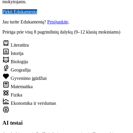
mokytojams.
Pirkti Edukamentą
Jau turite Edukamentą?
Prisijunkite
.
Prieiga prie visų 8 pagrindinių dalykų (9–12 klasių mokiniams)
Literatūra
Istorija
Biologija
Geografija
Gyvenimo įgūdžiai
Matematika
Fizika
Ekonomika ir verslumas
AI testai