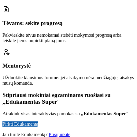
Tėvams: sekite progresą
Pakvieskite tėvus nemokamai stebėti mokymosi progresą arba
leiskite jiems nupirkti planą jums.
Mentorystė
Užduokite klausimus forume: jei atsakymo nėra medžiagoje, atsakys
mūsų komanda.
Stipriausi mokiniai egzaminams ruošiasi su
„Edukamentas Super"
Atrakink visas interaktyvias pamokas su
„Edukamentas Super"
.
Pirkti Edukamentą
Jau turite Edukamentą?
Prisijunkite
.