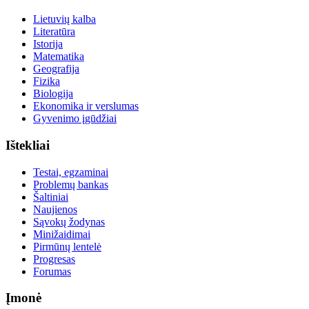
Lietuvių kalba
Literatūra
Istorija
Matematika
Geografija
Fizika
Biologija
Ekonomika ir verslumas
Gyvenimo įgūdžiai
Ištekliai
Testai, egzaminai
Problemų bankas
Šaltiniai
Naujienos
Sąvokų žodynas
Minižaidimai
Pirmūnų lentelė
Progresas
Forumas
Įmonė