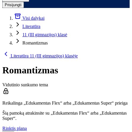
Prisijungti
Visi dalykai
Literatūra
11 (III gimnazijos) klasė
Romantizmas
Literatūra 11 (III gimnazijos) klasėje
Romantizmas
Vidutinio sunkumo tema
Reikalinga „Edukamentas Flex“ arba „Edukamentas Super“ prieiga
Šią pamoką atrakinsite su „Edukamentas Flex“ arba „Edukamentas
Super“.
Rinktis planą