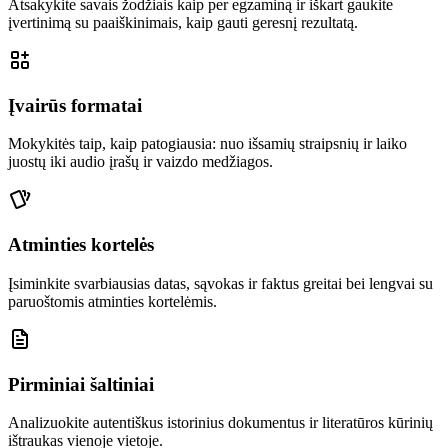
Atsakykite savais žodžiais kaip per egzaminą ir iškart gaukite
įvertinimą su paaiškinimais, kaip gauti geresnį rezultatą.
Įvairūs formatai
Mokykitės taip, kaip patogiausia: nuo išsamių straipsnių ir laiko
juostų iki audio įrašų ir vaizdo medžiagos.
Atminties kortelės
Įsiminkite svarbiausias datas, sąvokas ir faktus greitai bei lengvai su
paruoštomis atminties kortelėmis.
Pirminiai šaltiniai
Analizuokite autentiškus istorinius dokumentus ir literatūros kūrinių
ištraukas vienoje vietoje.