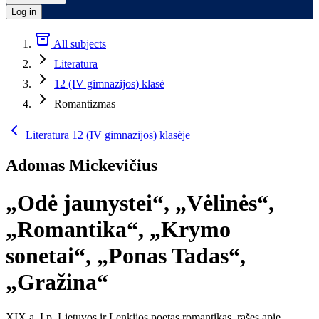
Log in
All subjects
Literatūra
12 (IV gimnazijos) klasė
Romantizmas
Literatūra 12 (IV gimnazijos) klasėje
Adomas Mickevičius
„Odė jaunystei“, „Vėlinės“,
„Romantika“, „Krymo
sonetai“, „Ponas Tadas“,
„Gražina“
XIX a. I p. Lietuvos ir Lenkijos poetas romantikas, rašęs apie