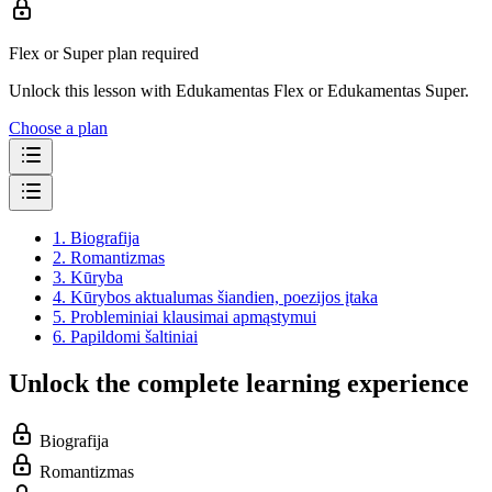
Flex or Super plan required
Unlock this lesson with Edukamentas Flex or Edukamentas Super.
Choose a plan
1.
Biografija
2.
Romantizmas
3.
Kūryba
4.
Kūrybos aktualumas šiandien, poezijos įtaka
5.
Probleminiai klausimai apmąstymui
6.
Papildomi šaltiniai
Unlock the complete learning experience
Biografija
Romantizmas