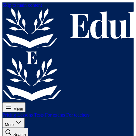
Skip to main content
Menu
Pricing
Lessons
Tests
For exams
For teachers
More
Search