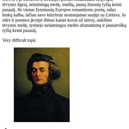
tėvynės ilgesį, nelaimingą meilę, maištą, jaunų žmonių ryžtą keisti
pasaulį. Jis vienas žymiausių Europos romantizmo poetų, rašęs
lenkų kalba, tačiau savo kūryboje neatsiejamai susijęs su Lietuva. Jo
eilės ir poemos įkvėpė ištisas kartas kovai už laisvę, aukštino
tėvynės meilę, tyrinėjo nelaimingos meilės dramatizmą ir jaunatvišką
ryžtą keisti pasaulį.
Very difficult topic