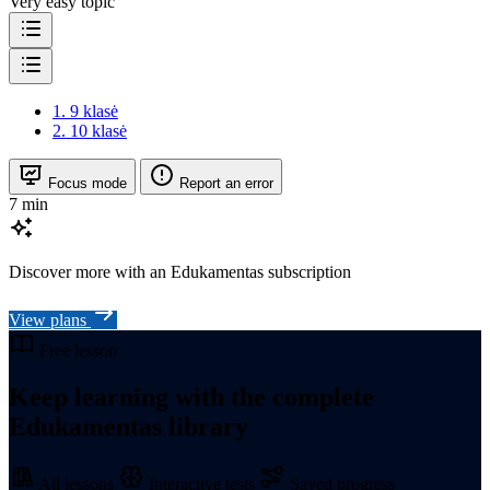
Very easy topic
1.
9 klasė
2.
10 klasė
Focus mode
Report an error
7 min
Discover more with an Edukamentas subscription
View plans
Free lesson
Keep learning with the complete
Edukamentas library
All lessons
Interactive tests
Saved progress