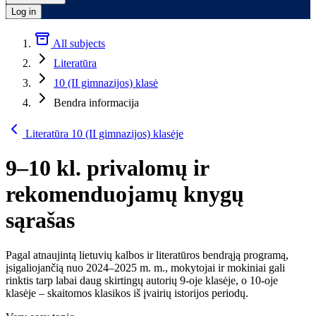
Log in
All subjects
Literatūra
10 (II gimnazijos) klasė
Bendra informacija
Literatūra 10 (II gimnazijos) klasėje
9–10 kl. privalomų ir
rekomenduojamų knygų
sąrašas
Pagal atnaujintą lietuvių kalbos ir literatūros bendrąją programą,
įsigaliojančią nuo 2024–2025 m. m., mokytojai ir mokiniai gali
rinktis tarp labai daug skirtingų autorių 9-oje klasėje, o 10-oje
klasėje – skaitomos klasikos iš įvairių istorijos periodų.