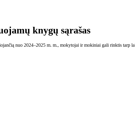
duojamų knygų sąrašas
aliojančią nuo 2024–2025 m. m., mokytojai ir mokiniai gali rinktis tarp l