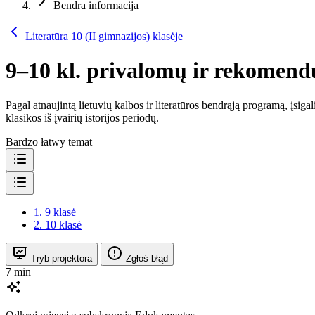
Bendra informacija
Literatūra 10 (II gimnazijos) klasėje
9–10 kl. privalomų ir rekomen
Pagal atnaujintą lietuvių kalbos ir literatūros bendrąją programą, įsig
klasikos iš įvairių istorijos periodų.
Bardzo łatwy temat
1.
9 klasė
2.
10 klasė
Tryb projektora
Zgłoś błąd
7 min