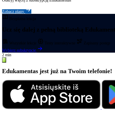
Odkryj więcej z subskrypcją Edukamentas
Zobacz plany
Bezpłatna lekcja
Ucz się dalej z pełną biblioteką Edukamen
Wszystkie lekcje
Testy interaktywne
Zapisany postęp
Wybierz subskrypcję
2 min
Edukamentas jest już na Twoim telefonie!