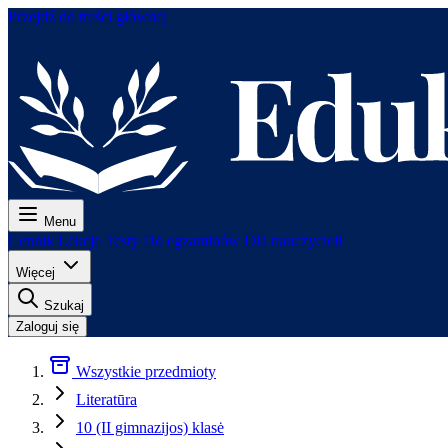
Przejdź do treści głównej
Menu
Cennik
Lekcje
Testy
Do egzaminów
Dla nauczycieli
Więcej
Szukaj
Zaloguj się
Wszystkie przedmioty
Literatūra
10 (II gimnazijos) klasė