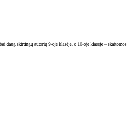
abai daug skirtingų autorių 9-oje klasėje, o 10-oje klasėje – skaitomos