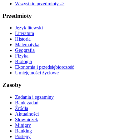
Wszystkie przedmioty ->
Przedmioty
Język litewski
Literatura
Historia
Matematyka
Geografia
Fizyka
Biologia
Ekonomia i przedsiębiorczość
Umiejętności życiowe
Zasoby
Zadania i egzaminy
Bank zadań
Źródła
Aktualności
Słowniczek
Minigry
Ranking
Postępy