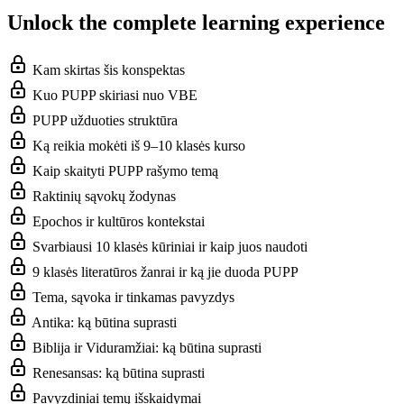
Unlock the complete learning experience
Kam skirtas šis konspektas
Kuo PUPP skiriasi nuo VBE
PUPP užduoties struktūra
Ką reikia mokėti iš 9–10 klasės kurso
Kaip skaityti PUPP rašymo temą
Raktinių sąvokų žodynas
Epochos ir kultūros kontekstai
Svarbiausi 10 klasės kūriniai ir kaip juos naudoti
9 klasės literatūros žanrai ir ką jie duoda PUPP
Tema, sąvoka ir tinkamas pavyzdys
Antika: ką būtina suprasti
Biblija ir Viduramžiai: ką būtina suprasti
Renesansas: ką būtina suprasti
Pavyzdiniai temų išskaidymai