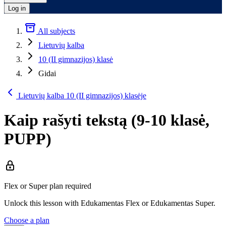
Log in
All subjects
Lietuvių kalba
10 (II gimnazijos) klasė
Gidai
Lietuvių kalba 10 (II gimnazijos) klasėje
Kaip rašyti tekstą (9-10 klasė,
PUPP)
Flex or Super plan required
Unlock this lesson with Edukamentas Flex or Edukamentas Super.
Choose a plan