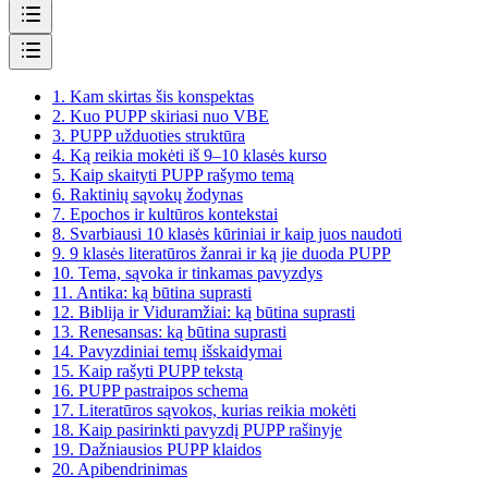
1.
Kam skirtas šis konspektas
2.
Kuo PUPP skiriasi nuo VBE
3.
PUPP užduoties struktūra
4.
Ką reikia mokėti iš 9–10 klasės kurso
5.
Kaip skaityti PUPP rašymo temą
6.
Raktinių sąvokų žodynas
7.
Epochos ir kultūros kontekstai
8.
Svarbiausi 10 klasės kūriniai ir kaip juos naudoti
9.
9 klasės literatūros žanrai ir ką jie duoda PUPP
10.
Tema, sąvoka ir tinkamas pavyzdys
11.
Antika: ką būtina suprasti
12.
Biblija ir Viduramžiai: ką būtina suprasti
13.
Renesansas: ką būtina suprasti
14.
Pavyzdiniai temų išskaidymai
15.
Kaip rašyti PUPP tekstą
16.
PUPP pastraipos schema
17.
Literatūros sąvokos, kurias reikia mokėti
18.
Kaip pasirinkti pavyzdį PUPP rašinyje
19.
Dažniausios PUPP klaidos
20.
Apibendrinimas