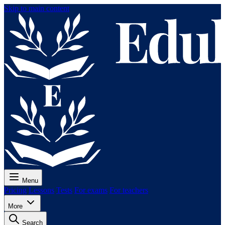
Skip to main content
Menu
Pricing
Lessons
Tests
For exams
For teachers
More
Search