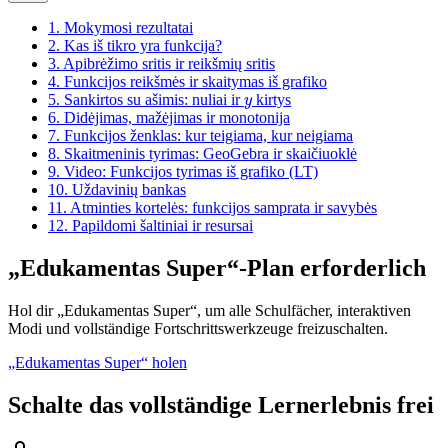
1.
Mokymosi rezultatai
2.
Kas iš tikro yra funkcija?
3.
Apibrėžimo sritis ir reikšmių sritis
4.
Funkcijos reikšmės ir skaitymas iš grafiko
y
5.
Sankirtos su ašimis: nuliai ir
kirtys
6.
Didėjimas, mažėjimas ir monotonija
7.
Funkcijos ženklas: kur teigiama, kur neigiama
8.
Skaitmeninis tyrimas: GeoGebra ir skaičiuoklė
9.
Video: Funkcijos tyrimas iš grafiko (LT)
10.
Uždavinių bankas
11.
Atminties kortelės: funkcijos samprata ir savybės
12.
Papildomi šaltiniai ir resursai
„Edukamentas Super“-Plan erforderlich
Hol dir „Edukamentas Super“, um alle Schulfächer, interaktiven
Modi und vollständige Fortschrittswerkzeuge freizuschalten.
„Edukamentas Super“ holen
Schalte das vollständige Lernerlebnis frei