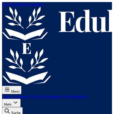
Zum Hauptinhalt springen
Menü
Preise
Lektionen
Tests
Für Prüfungen
Für Lehrkräfte
Mehr
Suche