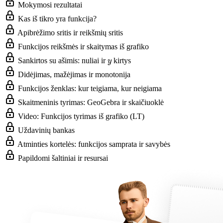
Mokymosi rezultatai
Kas iš tikro yra funkcija?
Apibrėžimo sritis ir reikšmių sritis
Funkcijos reikšmės ir skaitymas iš grafiko
y
Sankirtos su ašimis: nuliai ir
kirtys
Didėjimas, mažėjimas ir monotonija
Funkcijos ženklas: kur teigiama, kur neigiama
Skaitmeninis tyrimas: GeoGebra ir skaičiuoklė
Video: Funkcijos tyrimas iš grafiko (LT)
Uždavinių bankas
Atminties kortelės: funkcijos samprata ir savybės
Papildomi šaltiniai ir resursai