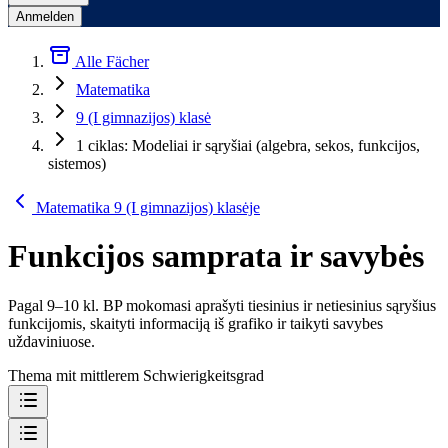
Anmelden
Alle Fächer
Matematika
9 (I gimnazijos) klasė
1 ciklas: Modeliai ir sąryšiai (algebra, sekos, funkcijos,
sistemos)
Matematika 9 (I gimnazijos) klasėje
Funkcijos samprata ir savybės
Pagal 9–10 kl. BP mokomasi aprašyti tiesinius ir netiesinius sąryšius
funkcijomis, skaityti informaciją iš grafiko ir taikyti savybes
uždaviniuose.
Thema mit mittlerem Schwierigkeitsgrad