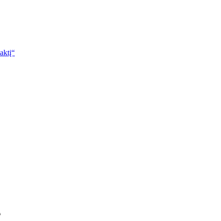
aktį“
“