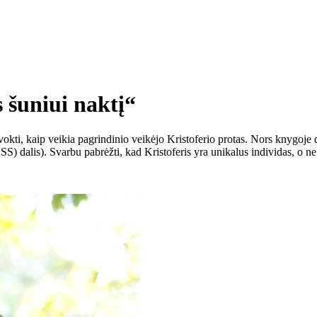
 šuniui naktį“
vokti, kaip veikia pagrindinio veikėjo Kristoferio protas. Nors knygoje 
 dalis). Svarbu pabrėžti, kad Kristoferis yra unikalus individas, o ne 