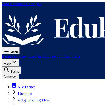
Zum Hauptinhalt springen
Menü
Preise
Lektionen
Tests
Für Prüfungen
Für Lehrkräfte
Mehr
Suche
Anmelden
Alle Fächer
Literatūra
9 (I gimnazijos) klasė