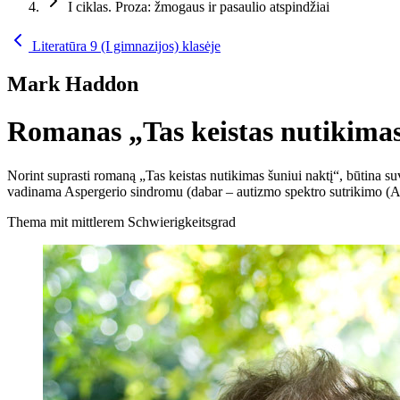
I ciklas. Proza: žmogaus ir pasaulio atspindžiai
Literatūra 9 (I gimnazijos) klasėje
Mark Haddon
Romanas „Tas keistas nutikimas
Norint suprasti romaną „Tas keistas nutikimas šuniui naktį“, būtina su
vadinama Aspergerio sindromu (dabar – autizmo spektro sutrikimo (ASS)
Thema mit mittlerem Schwierigkeitsgrad