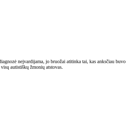
diagnozė neįvardijama, jo bruožai atitinka tai, kas anksčiau buvo
visų autistiškų žmonių atstovas.