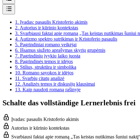
1.
Įvadas: pasaulis Kristoferio akimis
2.
Autorius ir kūrinio kontekstas
3.
Svarbiausi faktai apie romaną „Tas keistas nutikimas šuniui n
4.
Autizmo spektro sutrikimas ir Kristoferio pasaulis
5.
Pagrindiniai romano veikėjai
6.
Išsamus siužeto aprašymas skyrių grupėmis
7.
Pagrindinių įvykių laiko juosta
8.
Pagrindinės temos ir idėjos
9.
Stilius, struktūra ir simbolika
10.
Romano sąvokos ir idėjos
11.
Svarbių citatų analizė
12.
Analizės temos ir diskusijų klausimai
13.
Kaip naudoti romaną rašinyje
Schalte das vollständige Lernerlebnis frei
Įvadas: pasaulis Kristoferio akimis
Autorius ir kūrinio kontekstas
Svarbiausi faktai apie romaną „Tas keistas nutikimas šuniui naktį