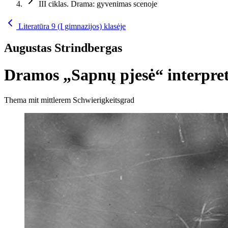
III ciklas. Drama: gyvenimas scenoje
Literatūra 9 (I gimnazijos) klasėje
Augustas Strindbergas
Dramos „Sapnų pjesė“ interpret
Thema mit mittlerem Schwierigkeitsgrad