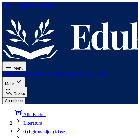
Zum Hauptinhalt springen
Menü
Preise
Lektionen
Tests
Für Prüfungen
Für Lehrkräfte
Mehr
Suche
Anmelden
Alle Fächer
Literatūra
9 (I gimnazijos) klasė