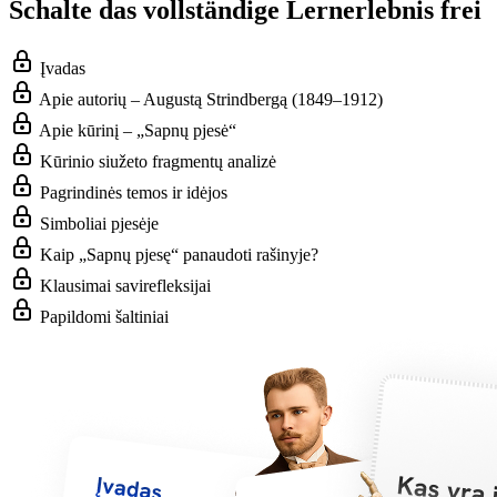
Schalte das vollständige Lernerlebnis frei
Įvadas
Apie autorių – Augustą Strindbergą (1849–1912)
Apie kūrinį – „Sapnų pjesė“
Kūrinio siužeto fragmentų analizė
Pagrindinės temos ir idėjos
Simboliai pjesėje
Kaip „Sapnų pjesę“ panaudoti rašinyje?
Klausimai savirefleksijai
Papildomi šaltiniai