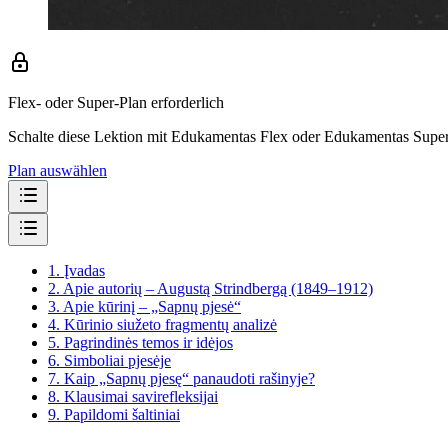
Flex- oder Super-Plan erforderlich
Schalte diese Lektion mit Edukamentas Flex oder Edukamentas Super 
Plan auswählen
1.
Įvadas
2.
Apie autorių – Augustą Strindbergą (1849–1912)
3.
Apie kūrinį – „Sapnų pjesė“
4.
Kūrinio siužeto fragmentų analizė
5.
Pagrindinės temos ir idėjos
6.
Simboliai pjesėje
7.
Kaip „Sapnų pjesę“ panaudoti rašinyje?
8.
Klausimai savirefleksijai
9.
Papildomi šaltiniai