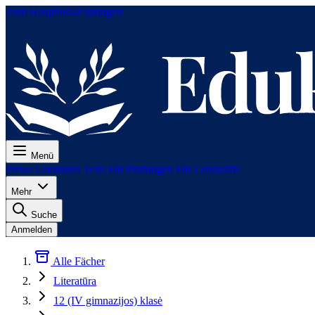
Zum Hauptinhalt springen
Menü
Preise
Lektionen
Tests
Für Prüfungen
Für Lehrkräfte
Mehr
Suche
Anmelden
Alle Fächer
Literatūra
12 (IV gimnazijos) klasė