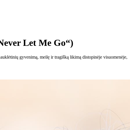
„Never Let Me Go“)
auklėtinių gyvenimą, meilę ir tragišką likimą distopinėje visuomenėje,