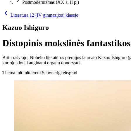
Postmodernizmas (XX a. II p.)
Literatūra 12 (IV gimnazijos) klasėje
Kazuo Ishiguro
Distopinis mokslinės fantastiko
Britų rašytojo, Nobelio literatūros premijos laureato Kazuo Ishiguro 
kurioje klonai auginami organų donorystei.
Thema mit mittlerem Schwierigkeitsgrad