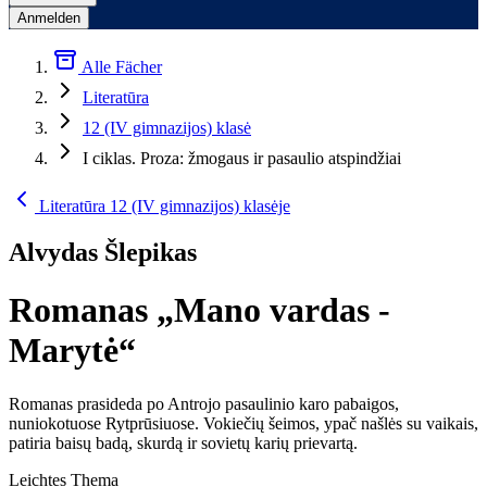
Anmelden
Alle Fächer
Literatūra
12 (IV gimnazijos) klasė
I ciklas. Proza: žmogaus ir pasaulio atspindžiai
Literatūra 12 (IV gimnazijos) klasėje
Alvydas Šlepikas
Romanas „Mano vardas -
Marytė“
Romanas prasideda po Antrojo pasaulinio karo pabaigos,
nuniokotuose Rytprūsiuose. Vokiečių šeimos, ypač našlės su vaikais,
patiria baisų badą, skurdą ir sovietų karių prievartą.
Leichtes Thema