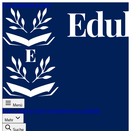
Zum Hauptinhalt springen
Menü
Preise
Lektionen
Tests
Für Prüfungen
Für Lehrkräfte
Mehr
Suche