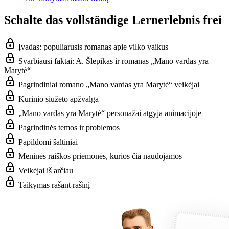
Schalte das vollständige Lernerlebnis frei
Įvadas: populiarusis romanas apie vilko vaikus
Svarbiausi faktai: A. Šlepikas ir romanas „Mano vardas yra
Marytė“
Pagrindiniai romano „Mano vardas yra Marytė“ veikėjai
Kūrinio siužeto apžvalga
„Mano vardas yra Marytė“ personažai atgyja animacijoje
Pagrindinės temos ir problemos
Papildomi šaltiniai
Meninės raiškos priemonės, kurios čia naudojamos
Veikėjai iš arčiau
Taikymas rašant rašinį