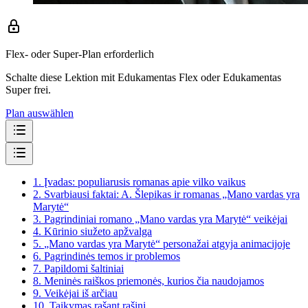
Flex- oder Super-Plan erforderlich
Schalte diese Lektion mit Edukamentas Flex oder Edukamentas
Super frei.
Plan auswählen
1.
Įvadas: populiarusis romanas apie vilko vaikus
2.
Svarbiausi faktai: A. Šlepikas ir romanas „Mano vardas yra
Marytė“
3.
Pagrindiniai romano „Mano vardas yra Marytė“ veikėjai
4.
Kūrinio siužeto apžvalga
5.
„Mano vardas yra Marytė“ personažai atgyja animacijoje
6.
Pagrindinės temos ir problemos
7.
Papildomi šaltiniai
8.
Meninės raiškos priemonės, kurios čia naudojamos
9.
Veikėjai iš arčiau
10.
Taikymas rašant rašinį