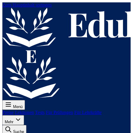
Zum Hauptinhalt springen
Menü
Preise
Lektionen
Tests
Für Prüfungen
Für Lehrkräfte
Mehr
Suche