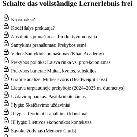
Schalte das vollständige Lernerlebnis frei
Ką išmoksi?
Kodėl šalys prekiauja?
Absoliutus pranašumas: Produktyvumo galia
Santykinis pranašumas: Prekybos esmė
Video: Santykinis pranašumas (Khan Academy)
Prekybos politika: Laisva rinka vs. protekcionizmas
Prekybos barjerai: Muitai, kvotos, subsidijos
Grafinė analizė: Mirties svoris (Deadweight Loss)
Lietuva tarptautinėje prekyboje (2024–2025 m. duomenys)
Uždavinių bankas: Pasitikrinkite žinias
I lygis: Skaičiavimo uždaviniai
II lygis: Teoriniai ir analitiniai klausimai
III lygis: Lietuvos ekonomikos kontekstas
Sąvokų žodynas (Memory Cards)