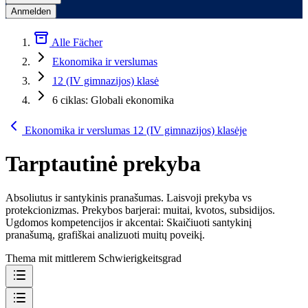
Anmelden
Alle Fächer
Ekonomika ir verslumas
12 (IV gimnazijos) klasė
6 ciklas: Globali ekonomika
Ekonomika ir verslumas 12 (IV gimnazijos) klasėje
Tarptautinė prekyba
Absoliutus ir santykinis pranašumas. Laisvoji prekyba vs
protekcionizmas. Prekybos barjerai: muitai, kvotos, subsidijos.
Ugdomos kompetencijos ir akcentai: Skaičiuoti santykinį
pranašumą, grafiškai analizuoti muitų poveikį.
Thema mit mittlerem Schwierigkeitsgrad