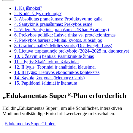
1.
Ką išmoksi?
2.
Kodėl šalys prekiauja?
3.
Absoliutus pranašumas: Produktyvumo galia
4.
Santykinis pranašumas: Prekybos esmė
5.
Video: Santykinis pranašumas (Khan Academy)
6.
Prekybos politika: Laisva rinka vs. protekcionizmas
7.
Prekybos barjerai: Muitai, kvotos, subsidijos
8.
Grafinė analizė: Mirties svoris (Deadweight Loss)
9.
Lietuva tarptautinėje prekyboje (2024–2025 m. duomenys)
10.
Uždavinių bankas: Pasitikrinkite žinias
11.
I lygis: Skaičiavimo uždaviniai
12.
II lygis: Teoriniai ir analitiniai klausimai
13.
III lygis: Lietuvos ekonomikos kontekstas
14.
Sąvokų žodynas (Memory Cards)
15.
Papildomi šaltiniai ir literatūra
„Edukamentas Super“-Plan erforderlich
Hol dir „Edukamentas Super“, um alle Schulfächer, interaktiven
Modi und vollständige Fortschrittswerkzeuge freizuschalten.
„Edukamentas Super“ holen