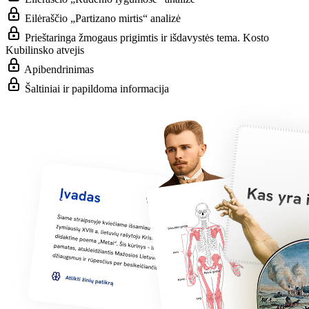
Eilėraščio „Partizano mirtis“ analizė
Prieštaringa žmogaus prigimtis ir išdavystės tema. Kosto
Kubilinsko atvejis
Apibendrinimas
Šaltiniai ir papildoma informacija