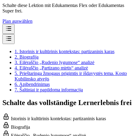
Schalte diese Lektion mit Edukamentas Flex oder Edukamentas
Super frei.
Plan auswählen
1.
Istorinis ir kultūrinis kontekstas: partizaninis karas
2.
Biografija
3.
Eilėraščio „Rudenio lygumose“ analizė
4.
Eilėraščio „Partizano mirtis“ analizė
5.
Prieštaringa žmogaus prigimtis ir išdavystės tema. Kosto
Kubilinsko atvejis
6.
Apibendrinimas
7.
Šaltiniai ir papildoma informacija
Schalte das vollständige Lernerlebnis frei
Istorinis ir kultūrinis kontekstas: partizaninis karas
Biografija
Eilėraščio „Rudenio lygumose“ analizė