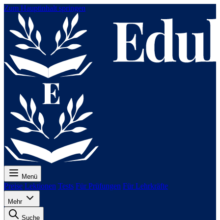
Zum Hauptinhalt springen
Menü
Preise
Lektionen
Tests
Für Prüfungen
Für Lehrkräfte
Mehr
Suche