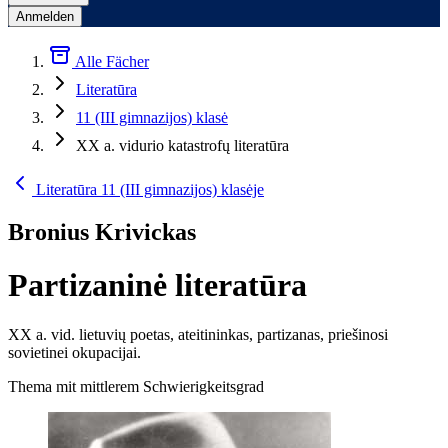
Anmelden
Alle Fächer
Literatūra
11 (III gimnazijos) klasė
XX a. vidurio katastrofų literatūra
Literatūra 11 (III gimnazijos) klasėje
Bronius Krivickas
Partizaninė literatūra
XX a. vid. lietuvių poetas, ateitininkas, partizanas, priešinosi
sovietinei okupacijai.
Thema mit mittlerem Schwierigkeitsgrad