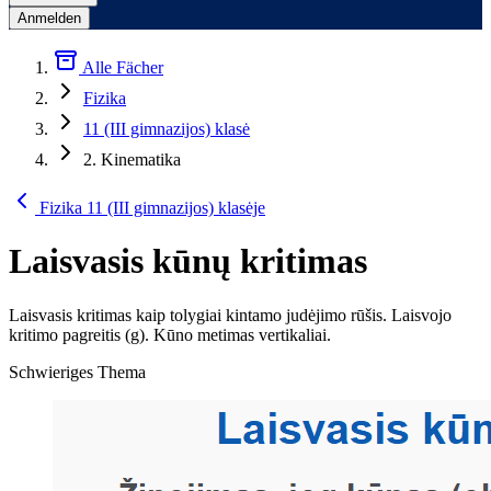
Anmelden
Alle Fächer
Fizika
11 (III gimnazijos) klasė
2. Kinematika
Fizika 11 (III gimnazijos) klasėje
Laisvasis kūnų kritimas
Laisvasis kritimas kaip tolygiai kintamo judėjimo rūšis. Laisvojo
kritimo pagreitis (g). Kūno metimas vertikaliai.
Schwieriges Thema