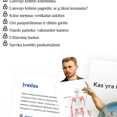
Laisvojo kritimo kinematika
Laisvojo kritimo pagreitis: ar g tikrai konstanta?
Kūno metimas vertikaliai aukštyn
Oro pasipriešinimas ir ribinis greitis
Vaizdo pamoka: vakuuminė kamera
Uždavinių bankas
Sąvokų kortelės pasikartojimui