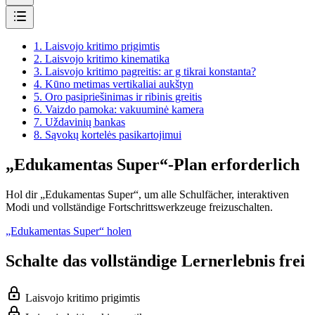
1.
Laisvojo kritimo prigimtis
2.
Laisvojo kritimo kinematika
3.
Laisvojo kritimo pagreitis: ar g tikrai konstanta?
4.
Kūno metimas vertikaliai aukštyn
5.
Oro pasipriešinimas ir ribinis greitis
6.
Vaizdo pamoka: vakuuminė kamera
7.
Uždavinių bankas
8.
Sąvokų kortelės pasikartojimui
„Edukamentas Super“-Plan erforderlich
Hol dir „Edukamentas Super“, um alle Schulfächer, interaktiven
Modi und vollständige Fortschrittswerkzeuge freizuschalten.
„Edukamentas Super“ holen
Schalte das vollständige Lernerlebnis frei
Laisvojo kritimo prigimtis