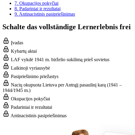
7.
Okupacijos pokyčiai
8.
Padariniai ir rezultatai
9.
Antinacistinis pasipriešinimas
Schalte das vollständige Lernerlebnis frei
Įvadas
Kybartų aktai
LAF vykdė 1941 m. birželio sukilimą prieš sovietus
Laikinoji vyriausybė
Pasipriešinimo priežastys
Nacių okupuota Lietuva per Antrąjį pasaulinį karą (1941 –
1944/1945 m.)
Okupacijos pokyčiai
Padariniai ir rezultatai
Antinacistinis pasipriešinimas