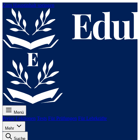
Zum Hauptinhalt springen
Menü
Preise
Lektionen
Tests
Für Prüfungen
Für Lehrkräfte
Mehr
Suche