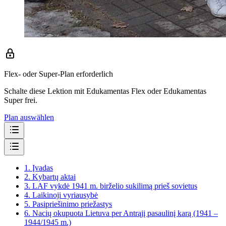
Flex- oder Super-Plan erforderlich
Schalte diese Lektion mit Edukamentas Flex oder Edukamentas
Super frei.
Plan auswählen
1.
Įvadas
2.
Kybartų aktai
3.
LAF vykdė 1941 m. birželio sukilimą prieš sovietus
4.
Laikinoji vyriausybė
5.
Pasipriešinimo priežastys
6.
Nacių okupuota Lietuva per Antrąjį pasaulinį karą (1941 –
1944/1945 m.)