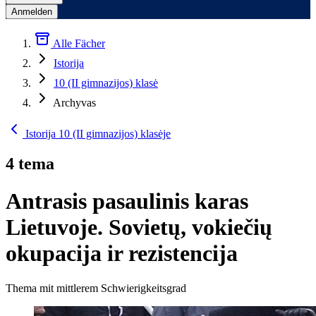
Anmelden
Alle Fächer
Istorija
10 (II gimnazijos) klasė
Archyvas
Istorija 10 (II gimnazijos) klasėje
4 tema
Antrasis pasaulinis karas
Lietuvoje. Sovietų, vokiečių
okupacija ir rezistencija
Thema mit mittlerem Schwierigkeitsgrad