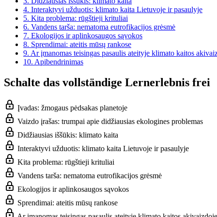
3.
Didžiausias iššūkis: klimato kaita
4.
Interaktyvi užduotis: klimato kaita Lietuvoje ir pasaulyje
5.
Kita problema: rūgštieji krituliai
6.
Vandens tarša: nematoma eutrofikacijos grėsmė
7.
Ekologijos ir aplinkosaugos sąvokos
8.
Sprendimai: ateitis mūsų rankose
9.
Ar įmanomas teisingas pasaulis ateityje klimato kaitos akivai
10.
Apibendrinimas
Schalte das vollständige Lernerlebnis frei
Įvadas: žmogaus pėdsakas planetoje
Vaizdo įrašas: trumpai apie didžiausias ekologines problemas
Didžiausias iššūkis: klimato kaita
Interaktyvi užduotis: klimato kaita Lietuvoje ir pasaulyje
Kita problema: rūgštieji krituliai
Vandens tarša: nematoma eutrofikacijos grėsmė
Ekologijos ir aplinkosaugos sąvokos
Sprendimai: ateitis mūsų rankose
Ar įmanomas teisingas pasaulis ateityje klimato kaitos akivaizdoj