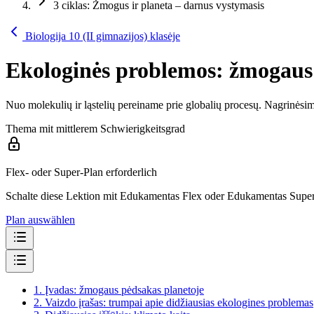
3 ciklas: Žmogus ir planeta – darnus vystymasis
Biologija 10 (II gimnazijos) klasėje
Ekologinės problemos: žmogaus
Nuo molekulių ir ląstelių pereiname prie globalių procesų. Nagrinėsim
Thema mit mittlerem Schwierigkeitsgrad
Flex- oder Super-Plan erforderlich
Schalte diese Lektion mit Edukamentas Flex oder Edukamentas Super 
Plan auswählen
1.
Įvadas: žmogaus pėdsakas planetoje
2.
Vaizdo įrašas: trumpai apie didžiausias ekologines problemas