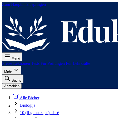
Zum Hauptinhalt springen
Menü
Preise
Lektionen
Tests
Für Prüfungen
Für Lehrkräfte
Mehr
Suche
Anmelden
Alle Fächer
Biologija
10 (II gimnazijos) klasė