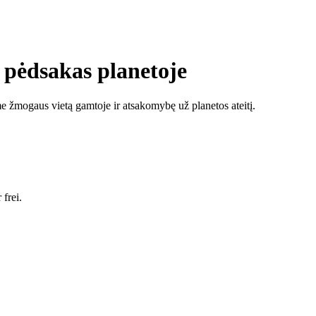
 pėdsakas planetoje
e žmogaus vietą gamtoje ir atsakomybę už planetos ateitį.
frei.