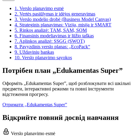
1.
Verslo planavimo esmė
2.
Vertės pasiūlymas ir idėjos generavimas
3.
Verslo modelio drobė (Business Model Canvas)
4.
Strateginis planavimas: Vizija, misija ir SMART
5.
Rinkos analizė: TAM, SAM, SOM
6.
Finansinis modeliavimas ir lūžio taškas
7.
Aplinkos analizė: SSGG (SWOT)
8.
Pavyzdinis verslo planas: „EcoPack“
9.
Uždavinių bankas
10.
Verslo planavimo sąvokos
Потрібен план „Edukamentas Super”
Оформіть „Edukamentas Super”, щоб розблокувати всі шкільні
предмети, інтерактивні режими та повні інструменти
відстеження прогресу.
Отримати „Edukamentas Super”
Відкрийте повний досвід навчання
Verslo planavimo esmė