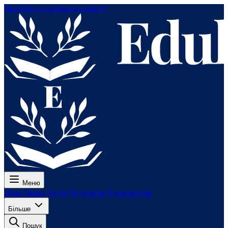
Перейти до основного вмісту
Меню
Ціни
Уроки
Тести
До іспитів
Для вчителів
Більше
Пошук