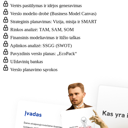
Vertės pasiūlymas ir idėjos generavimas
Verslo modelio drobė (Business Model Canvas)
Strateginis planavimas: Vizija, misija ir SMART
Rinkos analizė: TAM, SAM, SOM
Finansinis modeliavimas ir lūžio taškas
Aplinkos analizė: SSGG (SWOT)
Pavyzdinis verslo planas: „EcoPack“
Uždavinių bankas
Verslo planavimo sąvokos