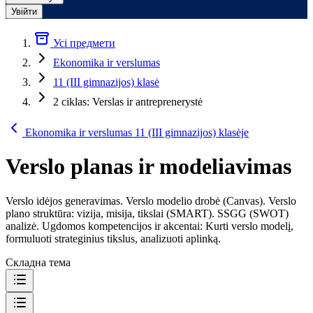
Увійти
Усі предмети
Ekonomika ir verslumas
11 (III gimnazijos) klasė
2 ciklas: Verslas ir antreprenerystė
Ekonomika ir verslumas 11 (III gimnazijos) klasėje
Verslo planas ir modeliavimas
Verslo idėjos generavimas. Verslo modelio drobė (Canvas). Verslo
plano struktūra: vizija, misija, tikslai (SMART). SSGG (SWOT)
analizė. Ugdomos kompetencijos ir akcentai: Kurti verslo modelį,
formuluoti strateginius tikslus, analizuoti aplinką.
Складна тема