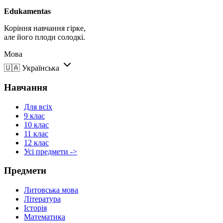
Edukamentas
Коріння навчання гірке,
але його плоди солодкі.
Мова
🇺🇦
Українська
Навчання
Для всіх
9 клас
10 клас
11 клас
12 клас
Усі предмети ->
Предмети
Литовська мова
Література
Історія
Математика