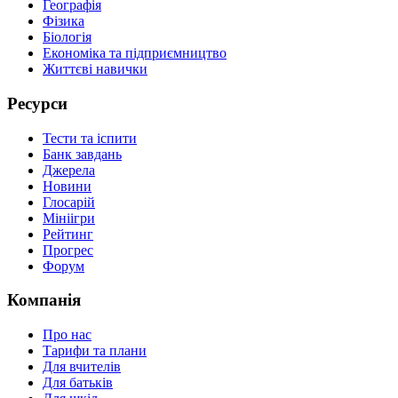
Географія
Фізика
Біологія
Економіка та підприємництво
Життєві навички
Ресурси
Тести та іспити
Банк завдань
Джерела
Новини
Глосарій
Мініігри
Рейтинг
Прогрес
Форум
Компанія
Про нас
Тарифи та плани
Для вчителів
Для батьків