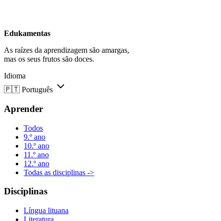
Edukamentas
As raízes da aprendizagem são amargas,
mas os seus frutos são doces.
Idioma
🇵🇹
Português
Aprender
Todos
9.º ano
10.º ano
11.º ano
12.º ano
Todas as disciplinas ->
Disciplinas
Língua lituana
Literatura