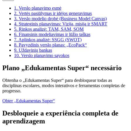
1.
Verslo planavimo esmė
2.
Vertės pasiūlymas ir idėjos generavimas
3.
Verslo modelio drobė (Business Model Canvas)
4.
Strateginis planavimas: Vizija, misija ir SMART
5.
Rinkos analizė: TAM, SAM, SOM
6.
Finansinis modeliavimas ir lūžio taškas
7.
Aplinkos analizė: SSGG (SWOT)
8.
Pavyzdinis verslo planas: „EcoPack“
9.
Uždavinių bankas
10.
Verslo planavimo sąvokos
Plano „Edukamentas Super“ necessário
Obtenha o „Edukamentas Super“ para desbloquear todas as
disciplinas escolares, modos interativos e ferramentas completas de
progresso.
Obter „Edukamentas Super“
Desbloqueie a experiência completa de
aprendizagem