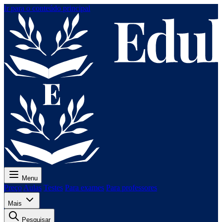
Ir para o conteúdo principal
Menu
Preço
Aulas
Testes
Para exames
Para professores
Mais
Pesquisar