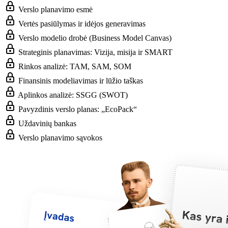
Verslo planavimo esmė
Vertės pasiūlymas ir idėjos generavimas
Verslo modelio drobė (Business Model Canvas)
Strateginis planavimas: Vizija, misija ir SMART
Rinkos analizė: TAM, SAM, SOM
Finansinis modeliavimas ir lūžio taškas
Aplinkos analizė: SSGG (SWOT)
Pavyzdinis verslo planas: „EcoPack“
Uždavinių bankas
Verslo planavimo sąvokos