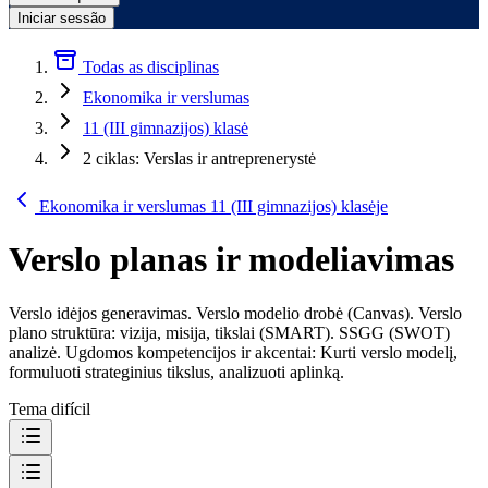
Iniciar sessão
Todas as disciplinas
Ekonomika ir verslumas
11 (III gimnazijos) klasė
2 ciklas: Verslas ir antreprenerystė
Ekonomika ir verslumas 11 (III gimnazijos) klasėje
Verslo planas ir modeliavimas
Verslo idėjos generavimas. Verslo modelio drobė (Canvas). Verslo
plano struktūra: vizija, misija, tikslai (SMART). SSGG (SWOT)
analizė. Ugdomos kompetencijos ir akcentai: Kurti verslo modelį,
formuluoti strateginius tikslus, analizuoti aplinką.
Tema difícil