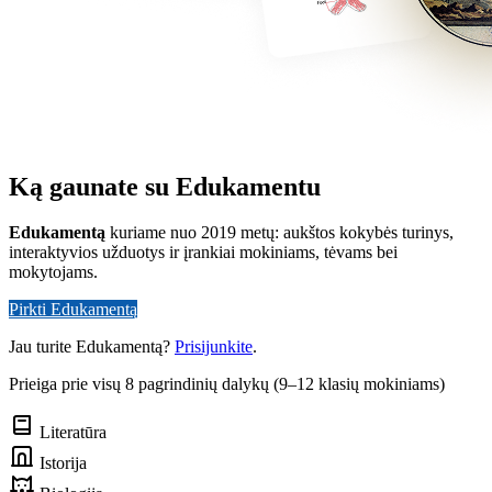
Ką gaunate su Edukamentu
Edukamentą
kuriame nuo 2019 metų: aukštos kokybės turinys,
interaktyvios užduotys ir įrankiai mokiniams, tėvams bei
mokytojams.
Pirkti Edukamentą
Jau turite Edukamentą?
Prisijunkite
.
Prieiga prie visų 8 pagrindinių dalykų (9–12 klasių mokiniams)
Literatūra
Istorija