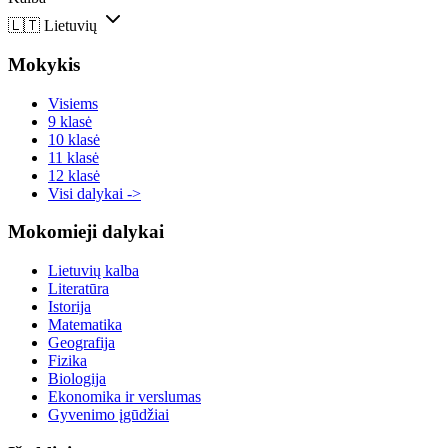
🇱🇹
Lietuvių
Mokykis
Visiems
9 klasė
10 klasė
11 klasė
12 klasė
Visi dalykai ->
Mokomieji dalykai
Lietuvių kalba
Literatūra
Istorija
Matematika
Geografija
Fizika
Biologija
Ekonomika ir verslumas
Gyvenimo įgūdžiai