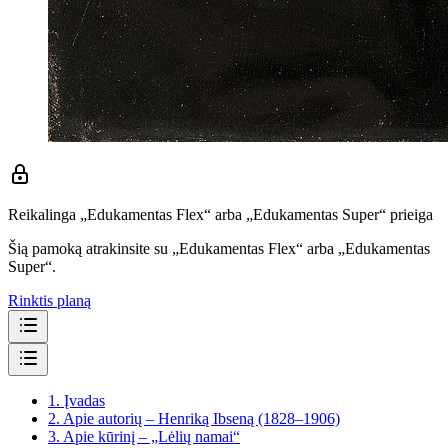
Reikalinga „Edukamentas Flex“ arba „Edukamentas Super“ prieiga
Šią pamoką atrakinsite su „Edukamentas Flex“ arba „Edukamentas
Super“.
Rinktis planą
1.
Įvadas
2.
Apie autorių – Henriką Ibseną (1828–1906)
3.
Apie kūrinį – „Lėlių namai“