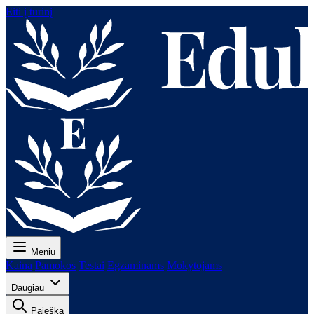
Eiti į turinį
Meniu
Kaina
Pamokos
Testai
Egzaminams
Mokytojams
Daugiau
Paieška