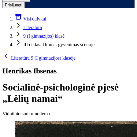
Prisijungti
Visi dalykai
Literatūra
9 (I gimnazijos) klasė
III ciklas. Drama: gyvenimas scenoje
Literatūra 9 (I gimnazijos) klasėje
Henrikas Ibsenas
Socialinė-psichologinė pjesė
„Lėlių namai“
Vidutinio sunkumo tema