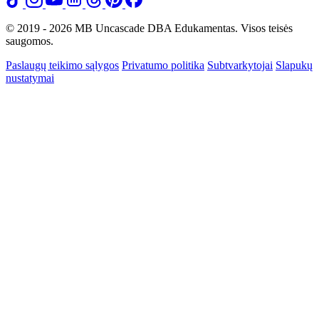
© 2019 - 2026 MB Uncascade DBA Edukamentas. Visos teisės
saugomos.
Paslaugų teikimo sąlygos
Privatumo politika
Subtvarkytojai
Slapukų
nustatymai