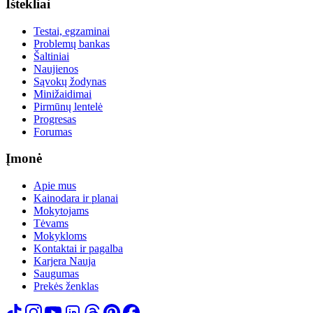
Ištekliai
Testai, egzaminai
Problemų bankas
Šaltiniai
Naujienos
Sąvokų žodynas
Minižaidimai
Pirmūnų lentelė
Progresas
Forumas
Įmonė
Apie mus
Kainodara ir planai
Mokytojams
Tėvams
Mokykloms
Kontaktai ir pagalba
Karjera
Nauja
Saugumas
Prekės ženklas