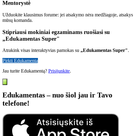
Mentorystė
Užduokite klausimus forume: jei atsakymo nėra medžiagoje, atsakys
mūsų komanda.
Stipriausi mokiniai egzaminams ruošiasi su
„Edukamentas Super"
Atrakink visas interaktyvias pamokas su
„Edukamentas Super"
.
Pirkti Edukamentą
Jau turite Edukamentą?
Prisijunkite
.
Edukamentas – nuo šiol jau ir Tavo
telefone!