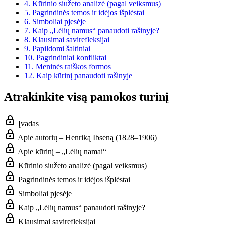
4.
Kūrinio siužeto analizė (pagal veiksmus)
5.
Pagrindinės temos ir idėjos išplėstai
6.
Simboliai pjesėje
7.
Kaip „Lėlių namus“ panaudoti rašinyje?
8.
Klausimai savirefleksijai
9.
Papildomi šaltiniai
10.
Pagrindiniai konfliktai
11.
Meninės raiškos formos
12.
Kaip kūrinį panaudoti rašinyje
Atrakinkite visą pamokos turinį
Įvadas
Apie autorių – Henriką Ibseną (1828–1906)
Apie kūrinį – „Lėlių namai“
Kūrinio siužeto analizė (pagal veiksmus)
Pagrindinės temos ir idėjos išplėstai
Simboliai pjesėje
Kaip „Lėlių namus“ panaudoti rašinyje?
Klausimai savirefleksijai