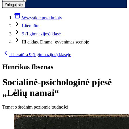
Zaloguj się
Wszystkie przedmioty
Literatūra
9 (I gimnazijos) klasė
III ciklas. Drama: gyvenimas scenoje
Literatūra 9 (I gimnazijos) klasėje
Henrikas Ibsenas
Socialinė-psichologinė pjesė
„Lėlių namai“
Temat o średnim poziomie trudności