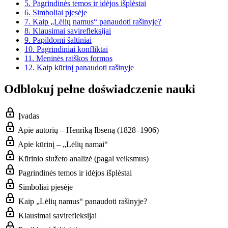
5.
Pagrindinės temos ir idėjos išplėstai
6.
Simboliai pjesėje
7.
Kaip „Lėlių namus“ panaudoti rašinyje?
8.
Klausimai savirefleksijai
9.
Papildomi šaltiniai
10.
Pagrindiniai konfliktai
11.
Meninės raiškos formos
12.
Kaip kūrinį panaudoti rašinyje
Odblokuj pełne doświadczenie nauki
Įvadas
Apie autorių – Henriką Ibseną (1828–1906)
Apie kūrinį – „Lėlių namai“
Kūrinio siužeto analizė (pagal veiksmus)
Pagrindinės temos ir idėjos išplėstai
Simboliai pjesėje
Kaip „Lėlių namus“ panaudoti rašinyje?
Klausimai savirefleksijai