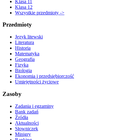
Klasa 11
Klasa 12
Wszystkie przedmioty ->
Przedmioty
Język litewski
Literatura
Historia
Matematyka
Geografia
Fizyka
Biologia
Ekonomia i przedsiębiorczość
Umiejętności życiowe
Zasoby
Zadania i egzaminy
Bank zadań
Źródła
Aktualności
Słowniczek
Minigry
Ranking