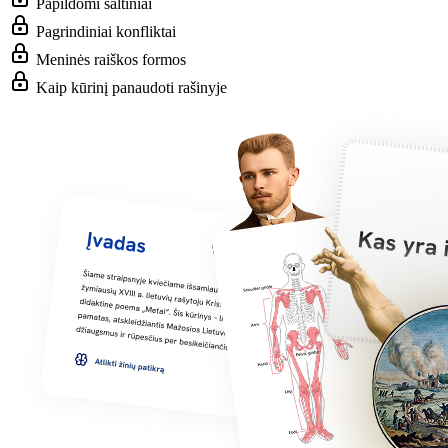
Papildomi šaltiniai
Pagrindiniai konfliktai
Meninės raiškos formos
Kaip kūrinį panaudoti rašinyje