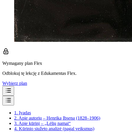
Wymagany plan Flex
Odblokuj tę lekcję z Edukamentas Flex.
Wybierz plan
1.
Įvadas
2.
Apie autorių – Henriką Ibseną (1828–1906)
3.
Apie kūrinį – „Lėlių namai“
4.
Kūrinio siužeto analizė (pagal veiksmus)