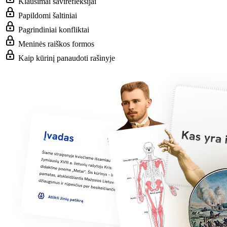
Klausimai savirefleksijai
Papildomi šaltiniai
Pagrindiniai konfliktai
Meninės raiškos formos
Kaip kūrinį panaudoti rašinyje