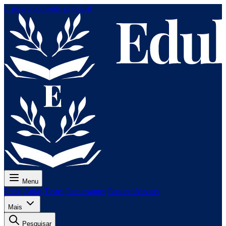
Ir para o conteúdo principal
Menu
Preço
Aulas
Testes
Para exames
Para professores
Mais
Pesquisar