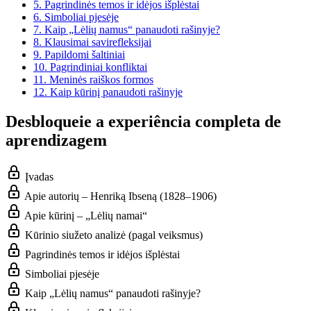
5.
Pagrindinės temos ir idėjos išplėstai
6.
Simboliai pjesėje
7.
Kaip „Lėlių namus“ panaudoti rašinyje?
8.
Klausimai savirefleksijai
9.
Papildomi šaltiniai
10.
Pagrindiniai konfliktai
11.
Meninės raiškos formos
12.
Kaip kūrinį panaudoti rašinyje
Desbloqueie a experiência completa de
aprendizagem
Įvadas
Apie autorių – Henriką Ibseną (1828–1906)
Apie kūrinį – „Lėlių namai“
Kūrinio siužeto analizė (pagal veiksmus)
Pagrindinės temos ir idėjos išplėstai
Simboliai pjesėje
Kaip „Lėlių namus“ panaudoti rašinyje?