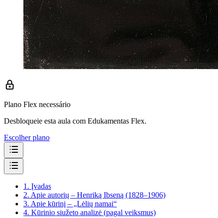
Plano Flex necessário
Desbloqueie esta aula com Edukamentas Flex.
Escolher plano
1.
Įvadas
2.
Apie autorių – Henriką Ibseną (1828–1906)
3.
Apie kūrinį – „Lėlių namai“
4.
Kūrinio siužeto analizė (pagal veiksmus)