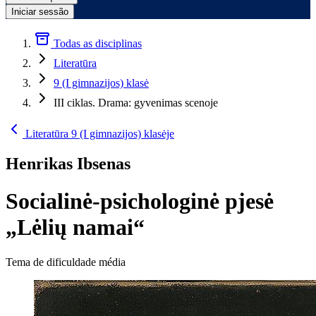
Iniciar sessão
Todas as disciplinas
Literatūra
9 (I gimnazijos) klasė
III ciklas. Drama: gyvenimas scenoje
Literatūra 9 (I gimnazijos) klasėje
Henrikas Ibsenas
Socialinė-psichologinė pjesė
„Lėlių namai“
Tema de dificuldade média