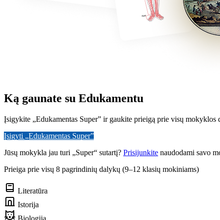
Ką gaunate su Edukamentu
Įsigykite „Edukamentas Super” ir gaukite prieigą prie visų mokyklos d
Įsigyti „Edukamentas Super”
Jūsų mokykla jau turi „Super“ sutartį?
Prisijunkite
naudodami savo mo
Prieiga prie visų 8 pagrindinių dalykų (9–12 klasių mokiniams)
Literatūra
Istorija
Biologija