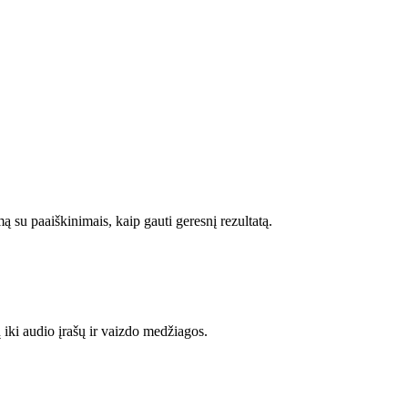
ą su paaiškinimais, kaip gauti geresnį rezultatą.
ų iki audio įrašų ir vaizdo medžiagos.