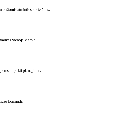
paruoštomis atminties kortelėmis.
traukas vienoje vietoje.
jiems nupirkti planą jums.
 mūsų komanda.