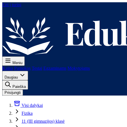
Eiti į turinį
Meniu
Kaina
Pamokos
Testai
Egzaminams
Mokytojams
Daugiau
Paieška
Prisijungti
Visi dalykai
Fizika
11 (III gimnazijos) klasė