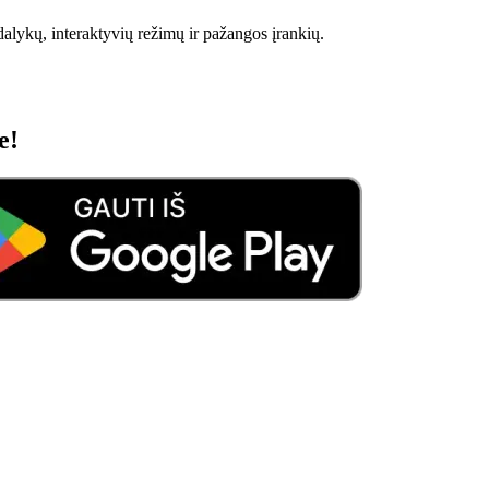
alykų, interaktyvių režimų ir pažangos įrankių.
e!