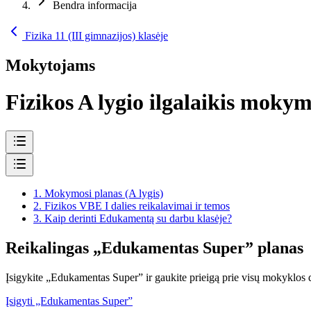
Bendra informacija
Fizika 11 (III gimnazijos) klasėje
Mokytojams
Fizikos A lygio ilgalaikis mokym
1.
Mokymosi planas (A lygis)
2.
Fizikos VBE I dalies reikalavimai ir temos
3.
Kaip derinti Edukamentą su darbu klasėje?
Reikalingas „Edukamentas Super” planas
Įsigykite „Edukamentas Super” ir gaukite prieigą prie visų mokyklos d
Įsigyti „Edukamentas Super”