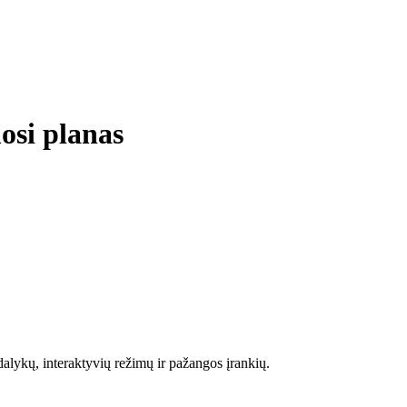
osi planas
alykų, interaktyvių režimų ir pažangos įrankių.