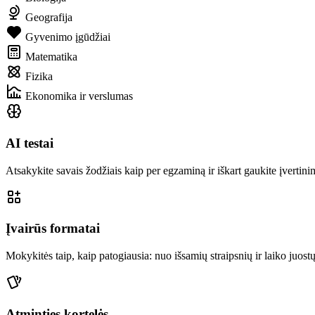
Geografija
Gyvenimo įgūdžiai
Matematika
Fizika
Ekonomika ir verslumas
AI testai
Atsakykite savais žodžiais kaip per egzaminą ir iškart gaukite įvertinim
Įvairūs formatai
Mokykitės taip, kaip patogiausia: nuo išsamių straipsnių ir laiko juost
Atminties kortelės