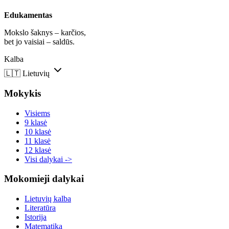
Edukamentas
Mokslo šaknys – karčios,
bet jo vaisiai – saldūs.
Kalba
🇱🇹
Lietuvių
Mokykis
Visiems
9 klasė
10 klasė
11 klasė
12 klasė
Visi dalykai ->
Mokomieji dalykai
Lietuvių kalba
Literatūra
Istorija
Matematika