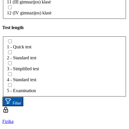
11 (III gimnazijos) klasė
12 (IV gimnazijos) klasė
Test length
1 - Quick test
2 - Standard test
3 - Simplified test
4 - Standard test
5 - Examination
Filter
Fizika