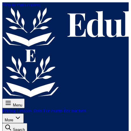
Skip to main content
Menu
Pricing
Lessons
Tests
For exams
For teachers
More
Search