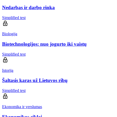
Nedarbas ir darbo rinka
Simplified test
Biologija
Biotechnologijos: nuo jogurto iki vaistų
Simplified test
Istorija
Šaltasis karas už Lietuvos ribų
Simplified test
Ekonomika ir verslumas
Ekonomikos ciklai