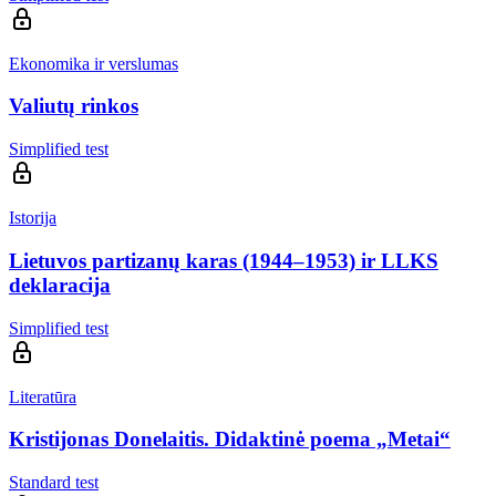
Ekonomika ir verslumas
Valiutų rinkos
Simplified test
Istorija
Lietuvos partizanų karas (1944–1953) ir LLKS
deklaracija
Simplified test
Literatūra
Kristijonas Donelaitis. Didaktinė poema „Metai“
Standard test