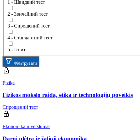
1 - Швидкий тест
2 - Звичайний тест
3 - Спрощений тест
4 - Стандартний тест
5 - Іспит
Фільтрувати
Fizika
Fizikos mokslo raida, etika ir technologijų poveikis
Спрощений тест
Ekonomika ir verslumas
Darni plėtra ir žalioji ekonomika