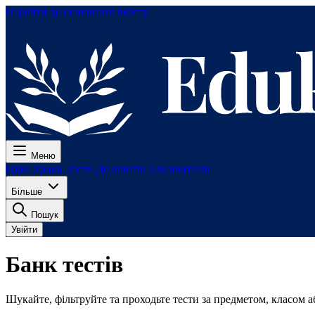
Перейти до основного вмісту
Меню
Ціни
Уроки
Тести
До іспитів
Для вчителів
Більше
Пошук
Увійти
Банк тестів
Шукайте, фільтруйте та проходьте тести за предметом, класом а