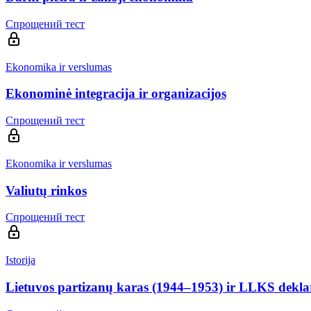
Спрощений тест
Ekonomika ir verslumas
Ekonominė integracija ir organizacijos
Спрощений тест
Ekonomika ir verslumas
Valiutų rinkos
Спрощений тест
Istorija
Lietuvos partizanų karas (1944–1953) ir LLKS dekla