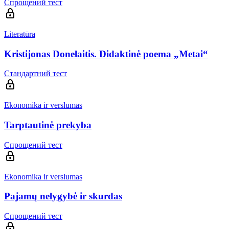
Спрощений тест
Literatūra
Kristijonas Donelaitis. Didaktinė poema „Metai“
Стандартний тест
Ekonomika ir verslumas
Tarptautinė prekyba
Спрощений тест
Ekonomika ir verslumas
Pajamų nelygybė ir skurdas
Спрощений тест