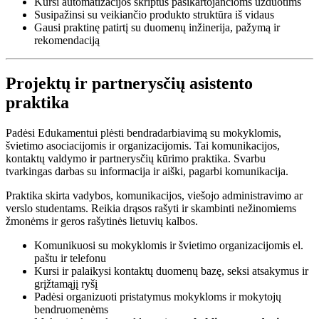
Kursi automatizacijos skriptus pasikartojančioms užduotims
Susipažinsi su veikiančio produkto struktūra iš vidaus
Gausi praktinę patirtį su duomenų inžinerija, pažymą ir
rekomendaciją
Projektų ir partnerysčių asistento
praktika
Padėsi Edukamentui plėsti bendradarbiavimą su mokyklomis,
švietimo asociacijomis ir organizacijomis. Tai komunikacijos,
kontaktų valdymo ir partnerysčių kūrimo praktika. Svarbu
tvarkingas darbas su informacija ir aiški, pagarbi komunikacija.
Praktika skirta vadybos, komunikacijos, viešojo administravimo ar
verslo studentams. Reikia drąsos rašyti ir skambinti nežinomiems
žmonėms ir geros rašytinės lietuvių kalbos.
Komunikuosi su mokyklomis ir švietimo organizacijomis el.
paštu ir telefonu
Kursi ir palaikysi kontaktų duomenų bazę, seksi atsakymus ir
grįžtamąjį ryšį
Padėsi organizuoti pristatymus mokykloms ir mokytojų
bendruomenėms