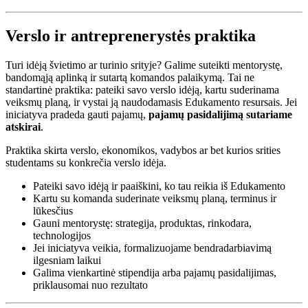
Verslo ir antreprenerystės praktika
Turi idėją švietimo ar turinio srityje? Galime suteikti mentorystę,
bandomąją aplinką ir sutartą komandos palaikymą. Tai ne
standartinė praktika: pateiki savo verslo idėją, kartu suderinama
veiksmų planą, ir vystai ją naudodamasis Edukamento resursais. Jei
iniciatyva pradeda gauti pajamų,
pajamų pasidalijimą sutariame
atskirai
.
Praktika skirta verslo, ekonomikos, vadybos ar bet kurios srities
studentams su konkrečia verslo idėja.
Pateiki savo idėją ir paaiškini, ko tau reikia iš Edukamento
Kartu su komanda suderinate veiksmų planą, terminus ir
lūkesčius
Gauni mentorystę: strategija, produktas, rinkodara,
technologijos
Jei iniciatyva veikia, formalizuojame bendradarbiavimą
ilgesniam laikui
Galima vienkartinė stipendija arba pajamų pasidalijimas,
priklausomai nuo rezultato