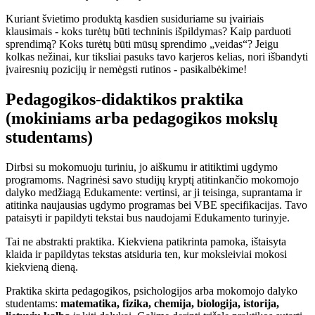
Kuriant švietimo produktą kasdien susiduriame su įvairiais
klausimais - koks turėtų būti techninis išpildymas? Kaip parduoti
sprendimą? Koks turėtų būti mūsų sprendimo „veidas“? Jeigu
kolkas nežinai, kur tiksliai pasuks tavo karjeros kelias, nori išbandyti
įvairesnių pozicijų ir nemėgsti rutinos - pasikalbėkime!
Pedagogikos-didaktikos praktika
(mokiniams arba pedagogikos mokslų
studentams)
Dirbsi su mokomuoju turiniu, jo aiškumu ir atitiktimi ugdymo
programoms. Nagrinėsi savo studijų kryptį atitinkančio mokomojo
dalyko medžiagą Edukamente: vertinsi, ar ji teisinga, suprantama ir
atitinka naujausias ugdymo programas bei VBE specifikacijas. Tavo
pataisyti ir papildyti tekstai bus naudojami Edukamento turinyje.
Tai ne abstrakti praktika. Kiekviena patikrinta pamoka, ištaisyta
klaida ir papildytas tekstas atsiduria ten, kur moksleiviai mokosi
kiekvieną dieną.
Praktika skirta pedagogikos, psichologijos arba mokomojo dalyko
studentams:
matematika, fizika, chemija, biologija, istorija,