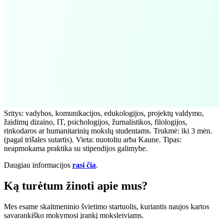
Sritys: vadybos, komunikacijos, edukologijos, projektų valdymo,
žaidimų dizaino, IT, psichologijos, žurnalistikos, filologijos,
rinkodaros ar humanitarinių mokslų studentams. Trukmė: iki 3 mėn.
(pagal trišales sutartis). Vieta: nuotoliu arba Kaune. Tipas:
neapmokama praktika su stipendijos galimybe.
Daugiau informacijos
rasi čia
.
Ką turėtum žinoti apie mus?
Mes esame skaitmeninio švietimo startuolis, kuriantis naujos kartos
savarankiško mokymosi įrankį moksleiviams.