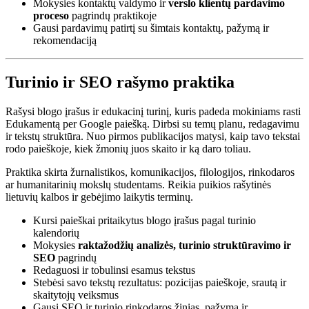
Mokysies kontaktų valdymo ir
verslo klientų pardavimo
proceso
pagrindų praktikoje
Gausi pardavimų patirtį su šimtais kontaktų, pažymą ir
rekomendaciją
Turinio ir SEO rašymo praktika
Rašysi blogo įrašus ir edukacinį turinį, kuris padeda mokiniams rasti
Edukamentą per Google paiešką. Dirbsi su temų planu, redagavimu
ir tekstų struktūra. Nuo pirmos publikacijos matysi, kaip tavo tekstai
rodo paieškoje, kiek žmonių juos skaito ir ką daro toliau.
Praktika skirta žurnalistikos, komunikacijos, filologijos, rinkodaros
ar humanitarinių mokslų studentams. Reikia puikios rašytinės
lietuvių kalbos ir gebėjimo laikytis terminų.
Kursi paieškai pritaikytus blogo įrašus pagal turinio
kalendorių
Mokysies
raktažodžių analizės, turinio struktūravimo ir
SEO
pagrindų
Redaguosi ir tobulinsi esamus tekstus
Stebėsi savo tekstų rezultatus: pozicijas paieškoje, srautą ir
skaitytojų veiksmus
Gausi SEO ir turinio rinkodaros žinias, pažymą ir