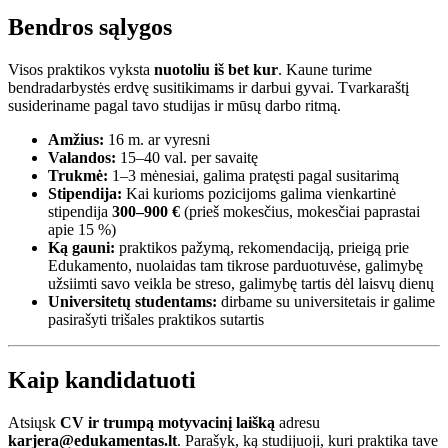
Bendros sąlygos
Visos praktikos vyksta
nuotoliu iš bet kur
. Kaune turime
bendradarbystės erdvę susitikimams ir darbui gyvai. Tvarkaraštį
susideriname pagal tavo studijas ir mūsų darbo ritmą.
Amžius:
16 m. ar vyresni
Valandos:
15–40 val. per savaitę
Trukmė:
1–3 mėnesiai, galima pratęsti pagal susitarimą
Stipendija:
Kai kurioms pozicijoms galima vienkartinė
stipendija
300–900 €
(prieš mokesčius, mokesčiai paprastai
apie 15 %)
Ką gauni:
praktikos pažymą, rekomendaciją, prieigą prie
Edukamento, nuolaidas tam tikrose parduotuvėse, galimybę
užsiimti savo veikla be streso, galimybę tartis dėl laisvų dienų
Universitetų studentams:
dirbame su universitetais ir galime
pasirašyti trišales praktikos sutartis
Kaip kandidatuoti
Atsiųsk
CV ir trumpą motyvacinį laišką
adresu
karjera@edukamentas.lt
. Parašyk, ką studijuoji, kuri praktika tave