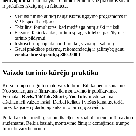
lietuvių kalba
ir kiti dalykai. Galime derinti trišalę praktikos sutartį
ir praktikos įskaitymą su fakultetu.
Vertinsi turinio atitiktį naujausioms ugdymo programoms ir
VBE specifikacijoms
Tobulinsi formuluotes, kad medžiaga būtų aiški ir tiksli
Fiksuosi fakto klaidas, turinio spragas ir teiksi pasiūlymus
turinio pildymui
Ieškosi turinį papildančių filmukų, vizualų ir šaltinių
Gausi praktikos pažymą, rekomendaciją ir galimybę gauti
vienkartinę stipendiją 300–900 €
Vaizdo turinio kūrėjo praktika
Kursi trumpo ir ilgo formato vaizdo turinį Edukamento kanalams.
Nuo scenarijaus ir filmavimo iki montavimo ir publikavimo.
Formatai:
Reels, TikTok, Shorts, YouTube
ir edukaciniai
aiškinamieji vaizdo įrašai. Darbai keliaus į viešus kanalus, todėl
turėsi ką įsidėti į darbų aplanką nuo pirmųjų savaičių.
Praktika skirta medijų, komunikacijos, vizualinių menų ar filmavimo
studentams. Reikia bazinių montavimo žinių ir domėjimosi trumpo
formato vaizdo turiniu.