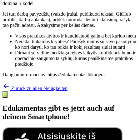
domina ir kodėl.
Jei turi darbų pavyzdžių (vaizdo įrašai, publikuoti tekstai, GitHub
profilis, darbų aplankas), pridėk nuorodą. Jei turi klausimų, rašyk
tuo pačiu adresu. Atsakysime per kelias dienas.
Visos praktikos atviros ir kandidatuoti galima bet kuriuo metu
Neradai tinkamos krypties? Parašyk mums su savo pasiūlymu:
ko nori daryti, ko tau reikia ir kokį rezultatą siūlai sutarti
Dirbant su vidine medžiaga reikės laikytis konfidencialumo ir
operacinio saugumo taisyklių, kurias paaiškinsime praktikos
pradžioje
Daugiau informacijos: https://edukamentas.lt/karjera
Zurück zu allen Neuigkeiten
Edukamentas gibt es jetzt auch auf
deinem Smartphone!