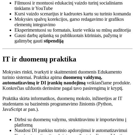
Filmuosi ir montuosi edukacinį vaizdo turinį socialiniams
tinklams ir YouTube
Kursi vaizdo scenarijus ir kadruotes kartu su turinio komanda
Mokysies spalvų korekcijos, garso redagavimo ir grafikos
elementų integravimo
Eksperimentuosi su formatais, kurie veikia su mūsų auditorija
Gausi darbų aplanką su publikuotais kūriniais, pažymą ir
galimybę gauti
stipendiją
IT ir duomenų praktika
Mokysies rinkti, tvarkyti ir skaitmeninti duomenis Edukamento
turinio sistemai. Praktika apima
duomenų valdymą,
automatizavimą ir DI įrankių naudojimą
veikiančiame produkte.
Konkrečias užduotis derinsime pagal tavo pasirengimą ir kryptį.
Praktika skirta informatikos, duomenų mokslo, inžinerijos ar IT
studentams su bazinėmis programavimo žiniomis (Python,
JavaScript ar pan.).
Dirbsi su duomenų valymu, struktūravimu ir importavimu į
platformą
Naudosi DI įrankius turinio apdorojimui ir automatizavimui