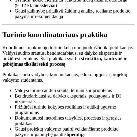
(9–12 kl. moksleiviai)
Gausi galimybę pritaikyti žaidimų analizę realiame produkte,
pažymą ir rekomendaciją
Turinio koordinatoriaus praktika
Koordinuosi mokomojo turinio kelią nuo juodraščio iki publikacijos.
Valdysi audito srautus, bendradarbiausi su dalyko ekspertais ir
prižiūrėsi terminus. Šiai praktikai svarbu
struktūra, kantrybė ir
gebėjimas tiksliai sekti procesą
.
Praktika skirta vadybos, komunikacijos, edukologijos ar projektų
valdymo studentams.
Valdysi turinio auditų srautą, terminus ir prioritetus
Bendradarbiausi su dalyko ekspertais, pedagogais ir DI
inžinieriais
Prižiūrėsi turinio kokybės rodiklius ir atitiktį ugdymo
programoms
Dokumentuosi metodines taisykles, procesus ir gerąsias
praktikas
Gausi projektų valdymo patirtį veikiančiame produkte,
pažymą ir galimybę gauti
stipendiją