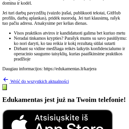
domina ir kodėl.
Jei turi darbų pavyzdžių (vaizdo įrašai, publikuoti tekstai, GitHub
profilis, darbų aplankas), pridėk nuorodą. Jei turi klausimų, rašyk
tuo pačiu adresu. Atsakysime per kelias dienas.
Visos praktikos atviros ir kandidatuoti galima bet kuriuo metu
Neradai tinkamos krypties? Parašyk mums su savo pasiūlymu:
ko nori daryti, ko tau reikia ir kokį rezultatą siūlai sutarti
Dirbant su vidine medžiaga reikės laikytis konfidencialumo ir
operacinio saugumo taisyklių, kurias paaiškinsime praktikos
pradžioje
Daugiau informacijos: https://edukamentas.lt/karjera
Wróć do wszystkich aktualności
Edukamentas jest już na Twoim telefonie!