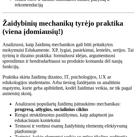
rekomendaciją
Žaidybinių mechanikų tyrėjo praktika
(viena įdomiausių!)
Analizuosi, kaip žaidimų mechanikos gali būti pritaikytos
mokymuisi Edukamente. XP, lygiai, pasiekimai, lentelės, serijos. Tai
tyrimų ir dizaino praktika: formuluosi idėjas, argumentuosi
sprendimus ir bendradarbiausi su produkto komanda dėl naujų
funkcijų.
Praktika skirta žaidimų dizaino, IT, psichologijos, UX ar
edukologijos studentams. Arba tiesiog žaidėjams su analitiniu
mąstymu, kurie geba apibūdinti, kodėl žaidimas veikia, ne tik pagal
asmeninį skonį.
Analizuosi populiarių žaidimų įsitraukimo mechanikas:
progresą, atlygius, socialinius ciklus
Rengsi struktūruotus pasiūlymus, kaip adaptuoti jas
edukaciniam kontekstui
Testuosi ir vertinsi esamų žaidybinių elementų efektyvumą
platformoje
Tyrinėsi, kokie elementai veikia su mūsų tiksline auditorija