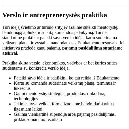
Verslo ir antreprenerystės praktika
Turi idėją švietimo ar turinio srityje? Galime suteikti mentorystę,
bandomąją aplinką ir sutartą komandos palaikymą. Tai ne
standartinė praktika: pateiki savo verslo idėją, kartu suderinama
veiksmų planą, ir vystai ją naudodamasis Edukamento resursais. Jei
iniciatyva pradeda gauti pajamų,
pajamų pasidalijimą sutariame
atskirai
.
Praktika skirta verslo, ekonomikos, vadybos ar bet kurios srities
studentams su konkrečia verslo idėja.
Pateiki savo idėją ir paaiškini, ko tau reikia iš Edukamento
Kartu su komanda suderinate veiksmų planą, terminus ir
lūkesčius
Gauni mentorystę: strategija, produktas, rinkodara,
technologijos
Jei iniciatyva veikia, formalizuojame bendradarbiavimą
ilgesniam laikui
Galima vienkartinė stipendija arba pajamų pasidalijimas,
priklausomai nuo rezultato