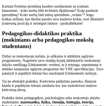
Kuriant švietimo produktą kasdien susiduriame su įvairiais
klausimais - koks turėtų būti techninis išpildymas? Kaip parduoti
sprendimą? Koks turėtų būti mūsų sprendimo „veidas“? Jeigu
kolkas nežinai, kur tiksliai pasuks tavo karjeros kelias, nori išbandyti
įvairesnių pozicijų ir nemėgsti rutinos - pasikalbėkime!
Pedagogikos-didaktikos praktika
(mokiniams arba pedagogikos mokslų
studentams)
Dirbsi su mokomuoju turiniu, jo aiškumu ir atitiktimi ugdymo
programoms. Nagrinėsi savo studijų kryptį atitinkančio mokomojo
dalyko medžiagą Edukamente: vertinsi, ar ji teisinga, suprantama ir
atitinka naujausias ugdymo programas bei VBE specifikacijas. Tavo
pataisyti ir papildyti tekstai bus naudojami Edukamento turinyje.
Tai ne abstrakti praktika. Kiekviena patikrinta pamoka, ištaisyta
klaida ir papildytas tekstas atsiduria ten, kur moksleiviai mokosi
kiekvieną dieną.
Praktika skirta pedagogikos, psichologijos arba mokomojo dalyko
studentams:
matematika, fizika, chemija, biologija, istorija,