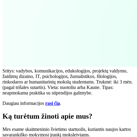
Sritys: vadybos, komunikacijos, edukologijos, projektų valdymo,
žaidimų dizaino, IT, psichologijos, žurnalistikos, filologijos,
rinkodaros ar humanitarinių mokslų studentams. Trukmė: iki 3 mėn.
(pagal trišales sutartis). Vieta: nuotoliu arba Kaune. Tipas:
neapmokama praktika su stipendijos galimybe.
Daugiau informacijos
rasi čia
.
Ką turėtum žinoti apie mus?
Mes esame skaitmeninio švietimo startuolis, kuriantis naujos kartos
savarankiško mokymosi įrankį moksleiviams.