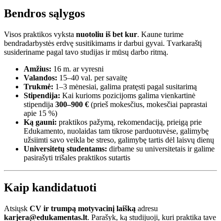
Bendros sąlygos
Visos praktikos vyksta
nuotoliu iš bet kur
. Kaune turime
bendradarbystės erdvę susitikimams ir darbui gyvai. Tvarkaraštį
susideriname pagal tavo studijas ir mūsų darbo ritmą.
Amžius:
16 m. ar vyresni
Valandos:
15–40 val. per savaitę
Trukmė:
1–3 mėnesiai, galima pratęsti pagal susitarimą
Stipendija:
Kai kurioms pozicijoms galima vienkartinė
stipendija
300–900 €
(prieš mokesčius, mokesčiai paprastai
apie 15 %)
Ką gauni:
praktikos pažymą, rekomendaciją, prieigą prie
Edukamento, nuolaidas tam tikrose parduotuvėse, galimybę
užsiimti savo veikla be streso, galimybę tartis dėl laisvų dienų
Universitetų studentams:
dirbame su universitetais ir galime
pasirašyti trišales praktikos sutartis
Kaip kandidatuoti
Atsiųsk
CV ir trumpą motyvacinį laišką
adresu
karjera@edukamentas.lt
. Parašyk, ką studijuoji, kuri praktika tave