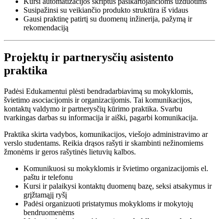
Kursi automatizacijos skriptus pasikartojančioms užduotims
Susipažinsi su veikiančio produkto struktūra iš vidaus
Gausi praktinę patirtį su duomenų inžinerija, pažymą ir
rekomendaciją
Projektų ir partnerysčių asistento
praktika
Padėsi Edukamentui plėsti bendradarbiavimą su mokyklomis,
švietimo asociacijomis ir organizacijomis. Tai komunikacijos,
kontaktų valdymo ir partnerysčių kūrimo praktika. Svarbu
tvarkingas darbas su informacija ir aiški, pagarbi komunikacija.
Praktika skirta vadybos, komunikacijos, viešojo administravimo ar
verslo studentams. Reikia drąsos rašyti ir skambinti nežinomiems
žmonėms ir geros rašytinės lietuvių kalbos.
Komunikuosi su mokyklomis ir švietimo organizacijomis el.
paštu ir telefonu
Kursi ir palaikysi kontaktų duomenų bazę, seksi atsakymus ir
grįžtamąjį ryšį
Padėsi organizuoti pristatymus mokykloms ir mokytojų
bendruomenėms