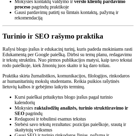
Mokysies kontaktų valdymo ir
verslo klientų pardavimo
proceso
pagrindų praktikoje
Gausi pardavimų patirtį su šimtais kontaktų, pažymą ir
rekomendaciją
Turinio ir SEO rašymo praktika
Rašysi blogo įrašus ir edukacinį turinį, kuris padeda mokiniams rasti
Edukamentą per Google paiešką. Dirbsi su temų planu, redagavimu
ir tekstų struktūra. Nuo pirmos publikacijos matysi, kaip tavo tekstai
rodo paieškoje, kiek žmonių juos skaito ir ką daro toliau.
Praktika skirta žurnalistikos, komunikacijos, filologijos, rinkodaros
ar humanitarinių mokslų studentams. Reikia puikios rašytinės
lietuvių kalbos ir gebėjimo laikytis terminų.
Kursi paieškai pritaikytus blogo įrašus pagal turinio
kalendorių
Mokysies
raktažodžių analizės, turinio struktūravimo ir
SEO
pagrindų
Redaguosi ir tobulinsi esamus tekstus
Stebėsi savo tekstų rezultatus: pozicijas paieškoje, srautą ir
skaitytojų veiksmus
Gausi SEO ir turinio rinkodaros žinias, pažymą ir