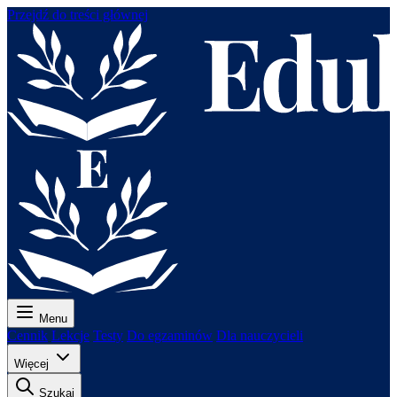
Przejdź do treści głównej
Menu
Cennik
Lekcje
Testy
Do egzaminów
Dla nauczycieli
Więcej
Szukaj