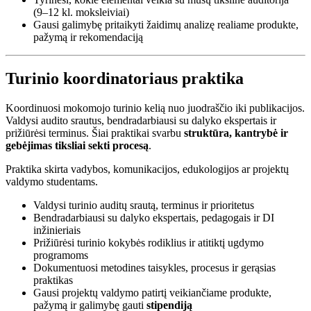
(9–12 kl. moksleiviai)
Gausi galimybę pritaikyti žaidimų analizę realiame produkte,
pažymą ir rekomendaciją
Turinio koordinatoriaus praktika
Koordinuosi mokomojo turinio kelią nuo juodraščio iki publikacijos.
Valdysi audito srautus, bendradarbiausi su dalyko ekspertais ir
prižiūrėsi terminus. Šiai praktikai svarbu
struktūra, kantrybė ir
gebėjimas tiksliai sekti procesą
.
Praktika skirta vadybos, komunikacijos, edukologijos ar projektų
valdymo studentams.
Valdysi turinio auditų srautą, terminus ir prioritetus
Bendradarbiausi su dalyko ekspertais, pedagogais ir DI
inžinieriais
Prižiūrėsi turinio kokybės rodiklius ir atitiktį ugdymo
programoms
Dokumentuosi metodines taisykles, procesus ir gerąsias
praktikas
Gausi projektų valdymo patirtį veikiančiame produkte,
pažymą ir galimybę gauti
stipendiją