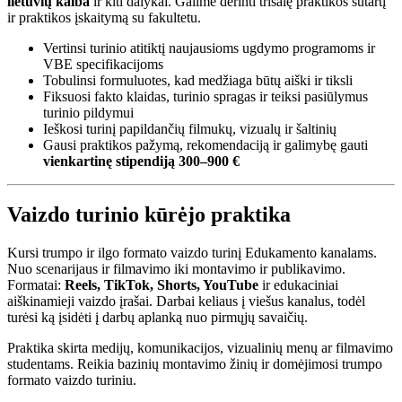
lietuvių kalba
ir kiti dalykai. Galime derinti trišalę praktikos sutartį
ir praktikos įskaitymą su fakultetu.
Vertinsi turinio atitiktį naujausioms ugdymo programoms ir
VBE specifikacijoms
Tobulinsi formuluotes, kad medžiaga būtų aiški ir tiksli
Fiksuosi fakto klaidas, turinio spragas ir teiksi pasiūlymus
turinio pildymui
Ieškosi turinį papildančių filmukų, vizualų ir šaltinių
Gausi praktikos pažymą, rekomendaciją ir galimybę gauti
vienkartinę stipendiją 300–900 €
Vaizdo turinio kūrėjo praktika
Kursi trumpo ir ilgo formato vaizdo turinį Edukamento kanalams.
Nuo scenarijaus ir filmavimo iki montavimo ir publikavimo.
Formatai:
Reels, TikTok, Shorts, YouTube
ir edukaciniai
aiškinamieji vaizdo įrašai. Darbai keliaus į viešus kanalus, todėl
turėsi ką įsidėti į darbų aplanką nuo pirmųjų savaičių.
Praktika skirta medijų, komunikacijos, vizualinių menų ar filmavimo
studentams. Reikia bazinių montavimo žinių ir domėjimosi trumpo
formato vaizdo turiniu.