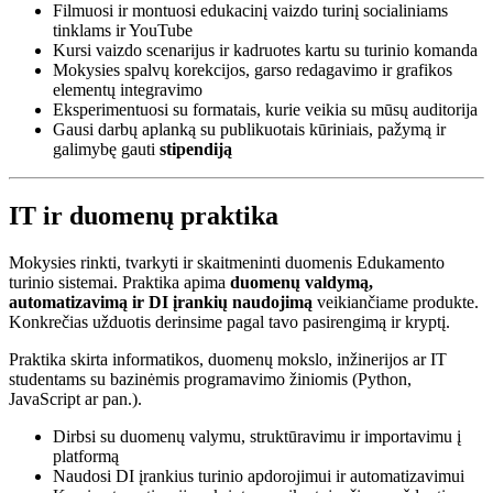
Filmuosi ir montuosi edukacinį vaizdo turinį socialiniams
tinklams ir YouTube
Kursi vaizdo scenarijus ir kadruotes kartu su turinio komanda
Mokysies spalvų korekcijos, garso redagavimo ir grafikos
elementų integravimo
Eksperimentuosi su formatais, kurie veikia su mūsų auditorija
Gausi darbų aplanką su publikuotais kūriniais, pažymą ir
galimybę gauti
stipendiją
IT ir duomenų praktika
Mokysies rinkti, tvarkyti ir skaitmeninti duomenis Edukamento
turinio sistemai. Praktika apima
duomenų valdymą,
automatizavimą ir DI įrankių naudojimą
veikiančiame produkte.
Konkrečias užduotis derinsime pagal tavo pasirengimą ir kryptį.
Praktika skirta informatikos, duomenų mokslo, inžinerijos ar IT
studentams su bazinėmis programavimo žiniomis (Python,
JavaScript ar pan.).
Dirbsi su duomenų valymu, struktūravimu ir importavimu į
platformą
Naudosi DI įrankius turinio apdorojimui ir automatizavimui