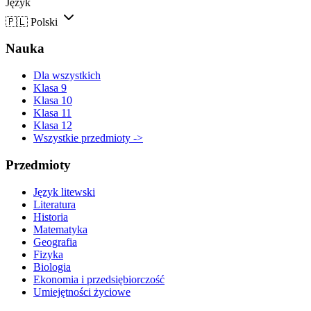
Język
🇵🇱
Polski
Nauka
Dla wszystkich
Klasa 9
Klasa 10
Klasa 11
Klasa 12
Wszystkie przedmioty ->
Przedmioty
Język litewski
Literatura
Historia
Matematyka
Geografia
Fizyka
Biologia
Ekonomia i przedsiębiorczość
Umiejętności życiowe