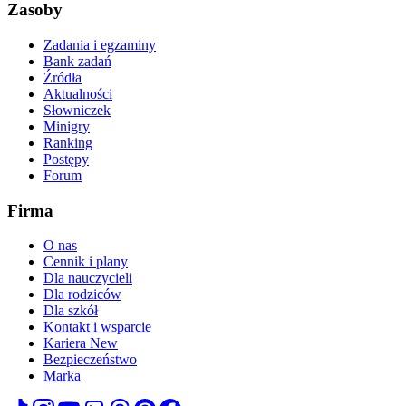
Zasoby
Zadania i egzaminy
Bank zadań
Źródła
Aktualności
Słowniczek
Minigry
Ranking
Postępy
Forum
Firma
O nas
Cennik i plany
Dla nauczycieli
Dla rodziców
Dla szkół
Kontakt i wsparcie
Kariera
New
Bezpieczeństwo
Marka