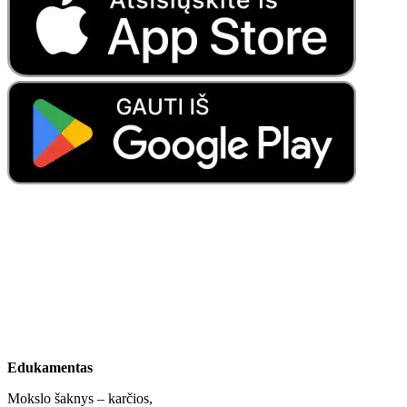
Edukamentas
Mokslo šaknys – karčios,