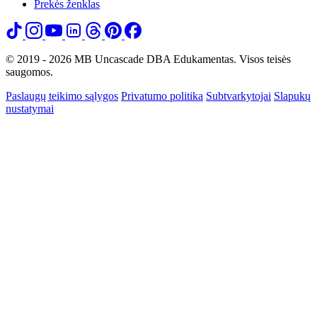
Prekės ženklas
© 2019 - 2026 MB Uncascade DBA Edukamentas. Visos teisės
saugomos.
Paslaugų teikimo sąlygos
Privatumo politika
Subtvarkytojai
Slapukų
nustatymai