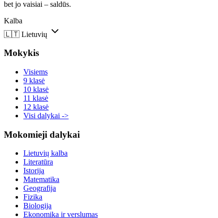
bet jo vaisiai – saldūs.
Kalba
🇱🇹
Lietuvių
Mokykis
Visiems
9 klasė
10 klasė
11 klasė
12 klasė
Visi dalykai ->
Mokomieji dalykai
Lietuvių kalba
Literatūra
Istorija
Matematika
Geografija
Fizika
Biologija
Ekonomika ir verslumas