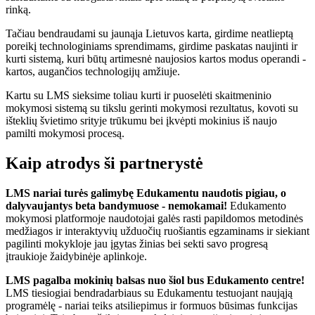
rinką.
Tačiau bendraudami su jaunąja Lietuvos karta, girdime neatlieptą
poreikį technologiniams sprendimams, girdime paskatas naujinti ir
kurti sistemą, kuri būtų artimesnė naujosios kartos modus operandi -
kartos, augančios technologijų amžiuje.
Kartu su LMS sieksime toliau kurti ir puoselėti skaitmeninio
mokymosi sistemą su tikslu gerinti mokymosi rezultatus, kovoti su
išteklių švietimo srityje trūkumu bei įkvėpti mokinius iš naujo
pamilti mokymosi procesą.
Kaip atrodys ši partnerystė
LMS nariai turės galimybę Edukamentu naudotis pigiau, o
dalyvaujantys beta bandymuose - nemokamai!
Edukamento
mokymosi platformoje naudotojai galės rasti papildomos metodinės
medžiagos ir interaktyvių užduočių ruošiantis egzaminams ir siekiant
pagilinti mokykloje jau įgytas žinias bei sekti savo progresą
įtraukioje žaidybinėje aplinkoje.
LMS pagalba mokinių balsas nuo šiol bus Edukamento centre!
LMS tiesiogiai bendradarbiaus su Edukamentu testuojant naująją
programėlę - nariai teiks atsiliepimus ir formuos būsimas funkcijas