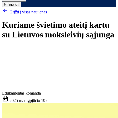
Prisijungti
Grįžti į visas naujienas
Kuriame švietimo ateitį kartu
su Lietuvos moksleivių sąjunga
Edukamentas komanda
2025 m. rugpjūčio 19 d.