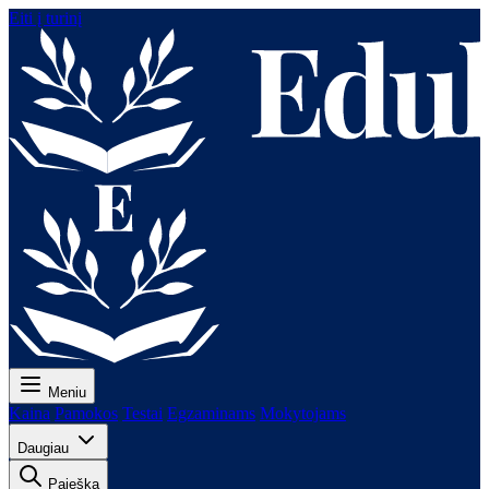
Eiti į turinį
Meniu
Kaina
Pamokos
Testai
Egzaminams
Mokytojams
Daugiau
Paieška