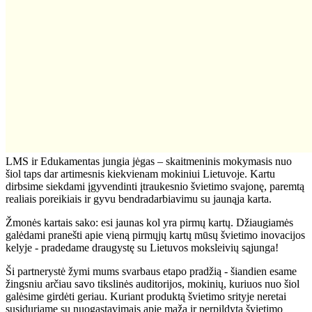
LMS ir Edukamentas jungia jėgas – skaitmeninis mokymasis nuo
šiol taps dar artimesnis kiekvienam mokiniui Lietuvoje. Kartu
dirbsime siekdami įgyvendinti įtraukesnio švietimo svajonę, paremtą
realiais poreikiais ir gyvu bendradarbiavimu su jaunąja karta.
Žmonės kartais sako: esi jaunas kol yra pirmų kartų. Džiaugiamės
galėdami pranešti apie vieną pirmųjų kartų mūsų švietimo inovacijos
kelyje - pradedame draugystę su Lietuvos moksleivių sąjunga!
Ši partnerystė žymi mums svarbaus etapo pradžią - šiandien esame
žingsniu arčiau savo tikslinės auditorijos, mokinių, kuriuos nuo šiol
galėsime girdėti geriau. Kuriant produktą švietimo srityje neretai
susiduriame su nuogastavimais apie mažą ir perpildytą švietimo