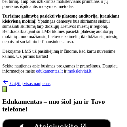
bei turinį. Taip bus užtikrintas moksleiviams priimtinas ir jų
poreikius išpildantis mokymosi metodas.
Turėsime galimybę pasiekti vis platesnę auditoriją, įtraukiant
kiekvieną mokinį!
Ypatingas dėmesys bus skiriamas siekiui
sumažinti skirtumą tarp didžiųjų Lietuvos miestų ir regionų.
Bendradarbiaujant su LMS tikimės pasiekti platesnę auditoriją
mokinių - nuo mažiausių Lietuvos kaimelių iki didžiausių miestų,
nepaisant socialinio ir finansinio statuso.
Dėkojame LMS už pasitikėjimą ir žinome, kad kartu nuversime
kalnus. Už pirmus kartus!
Sekite naujienas apie būsimas programas ir pranešimus. Daugiau
informacijos rasite
edukamentas.lt
ir
moksleiviai.lt
Grįžti į visas naujienas
Edukamentas – nuo šiol jau ir Tavo
telefone!