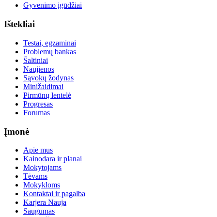
Gyvenimo įgūdžiai
Ištekliai
Testai, egzaminai
Problemų bankas
Šaltiniai
Naujienos
Sąvokų žodynas
Minižaidimai
Pirmūnų lentelė
Progresas
Forumas
Įmonė
Apie mus
Kainodara ir planai
Mokytojams
Tėvams
Mokykloms
Kontaktai ir pagalba
Karjera
Nauja
Saugumas