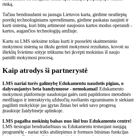
rinką.
Tačiau bendraudami su jaunąja Lietuvos karta, girdime neatlieptą
poreikį technologiniams sprendimams, girdime paskatas naujinti ir
kurti sistemą, kuri būtų artimesnė naujosios kartos modus operandi -
kartos, augančios technologijų amžiuje.
Kartu su LMS sieksime toliau kurti ir puoselėti skaitmeninio
mokymosi sistemą su tikslu gerinti mokymosi rezultatus, kovoti su
išteklių švietimo srityje trūkumu bei įkvėpti mokinius iš naujo
pamilti mokymosi procesą.
Kaip atrodys ši partnerystė
LMS nariai turės galimybę Edukamentu naudotis pigiau, o
dalyvaujantys beta bandymuose - nemokamai!
Edukamento
mokymosi platformoje naudotojai galės rasti papildomos metodinės
medžiagos ir interaktyvių užduočių ruošiantis egzaminams ir siekiant
pagilinti mokykloje jau įgytas žinias bei sekti savo progresą
įtraukioje žaidybinėje aplinkoje.
LMS pagalba mokinių balsas nuo šiol bus Edukamento centre!
LMS tiesiogiai bendradarbiaus su Edukamentu testuojant naująją
programėlę - nariai teiks atsiliepimus ir formuos būsimas funkcijas