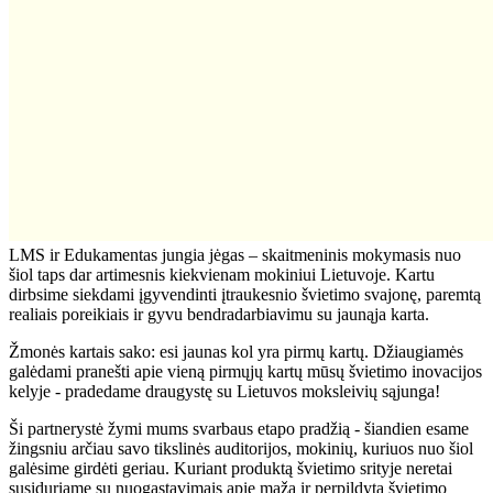
LMS ir Edukamentas jungia jėgas – skaitmeninis mokymasis nuo
šiol taps dar artimesnis kiekvienam mokiniui Lietuvoje. Kartu
dirbsime siekdami įgyvendinti įtraukesnio švietimo svajonę, paremtą
realiais poreikiais ir gyvu bendradarbiavimu su jaunąja karta.
Žmonės kartais sako: esi jaunas kol yra pirmų kartų. Džiaugiamės
galėdami pranešti apie vieną pirmųjų kartų mūsų švietimo inovacijos
kelyje - pradedame draugystę su Lietuvos moksleivių sąjunga!
Ši partnerystė žymi mums svarbaus etapo pradžią - šiandien esame
žingsniu arčiau savo tikslinės auditorijos, mokinių, kuriuos nuo šiol
galėsime girdėti geriau. Kuriant produktą švietimo srityje neretai
susiduriame su nuogastavimais apie mažą ir perpildytą švietimo