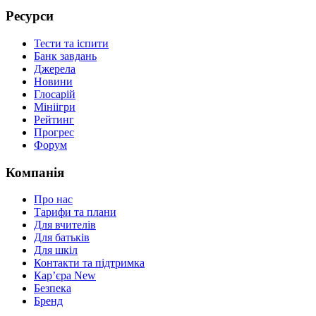
Ресурси
Тести та іспити
Банк завдань
Джерела
Новини
Глосарій
Мініігри
Рейтинг
Прогрес
Форум
Компанія
Про нас
Тарифи та плани
Для вчителів
Для батьків
Для шкіл
Контакти та підтримка
Кар’єра
New
Безпека
Бренд