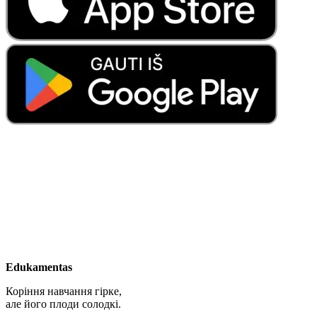
Edukamentas
Коріння навчання гірке,
але його плоди солодкі.