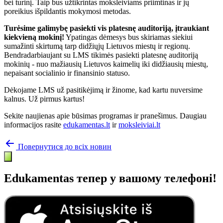
bei turinį. Taip bus užtikrintas moksleiviams priimtinas ir jų
poreikius išpildantis mokymosi metodas.
Turėsime galimybę pasiekti vis platesnę auditoriją, įtraukiant
kiekvieną mokinį!
Ypatingas dėmesys bus skiriamas siekiui
sumažinti skirtumą tarp didžiųjų Lietuvos miestų ir regionų.
Bendradarbiaujant su LMS tikimės pasiekti platesnę auditoriją
mokinių - nuo mažiausių Lietuvos kaimelių iki didžiausių miestų,
nepaisant socialinio ir finansinio statuso.
Dėkojame LMS už pasitikėjimą ir žinome, kad kartu nuversime
kalnus. Už pirmus kartus!
Sekite naujienas apie būsimas programas ir pranešimus. Daugiau
informacijos rasite
edukamentas.lt
ir
moksleiviai.lt
Повернутися до всіх новин
Edukamentas тепер у вашому телефоні!