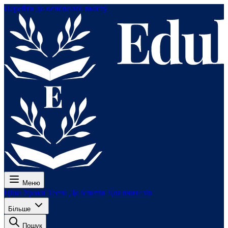
Перейти до основного вмісту
Меню
Ціни
Уроки
Тести
До іспитів
Для вчителів
Більше
Пошук