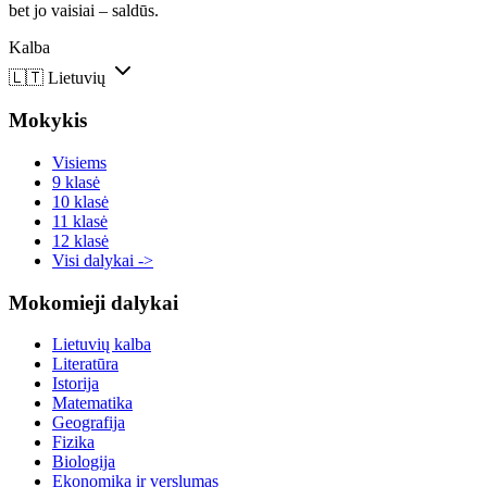
bet jo vaisiai – saldūs.
Kalba
🇱🇹
Lietuvių
Mokykis
Visiems
9 klasė
10 klasė
11 klasė
12 klasė
Visi dalykai ->
Mokomieji dalykai
Lietuvių kalba
Literatūra
Istorija
Matematika
Geografija
Fizika
Biologija
Ekonomika ir verslumas