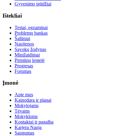
Gyvenimo įgūdžiai
Ištekliai
Testai, egzaminai
Problemų bankas
Šaltiniai
Naujienos
Sąvokų žodynas
Minižaidimai
Pirmūnų lentelė
Progresas
Forumas
Įmonė
Apie mus
Kainodara ir planai
Mokytojams
Tėvams
Mokykloms
Kontaktai ir pagalba
Karjera
Nauja
Saugumas