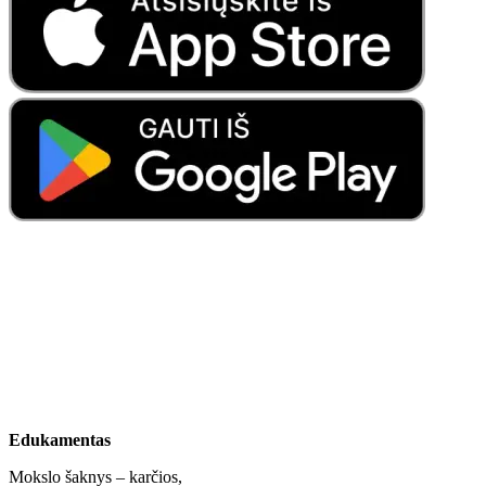
Edukamentas
Mokslo šaknys – karčios,