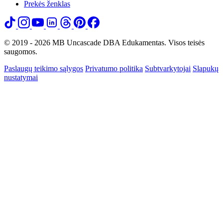
Prekės ženklas
© 2019 - 2026 MB Uncascade DBA Edukamentas. Visos teisės
saugomos.
Paslaugų teikimo sąlygos
Privatumo politika
Subtvarkytojai
Slapukų
nustatymai