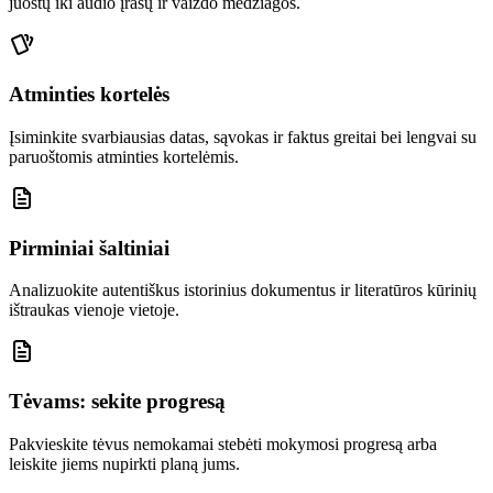
juostų iki audio įrašų ir vaizdo medžiagos.
Atminties kortelės
Įsiminkite svarbiausias datas, sąvokas ir faktus greitai bei lengvai su
paruoštomis atminties kortelėmis.
Pirminiai šaltiniai
Analizuokite autentiškus istorinius dokumentus ir literatūros kūrinių
ištraukas vienoje vietoje.
Tėvams: sekite progresą
Pakvieskite tėvus nemokamai stebėti mokymosi progresą arba
leiskite jiems nupirkti planą jums.