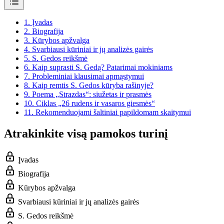
1.
Įvadas
2.
Biografija
3.
Kūrybos apžvalga
4.
Svarbiausi kūriniai ir jų analizės gairės
5.
S. Gedos reikšmė
6.
Kaip suprasti S. Gedą? Patarimai mokiniams
7.
Probleminiai klausimai apmąstymui
8.
Kaip remtis S. Gedos kūryba rašinyje?
9.
Poema „Strazdas“: siužetas ir prasmės
10.
Ciklas „26 rudens ir vasaros giesmės“
11.
Rekomenduojami šaltiniai papildomam skaitymui
Atrakinkite visą pamokos turinį
Įvadas
Biografija
Kūrybos apžvalga
Svarbiausi kūriniai ir jų analizės gairės
S. Gedos reikšmė