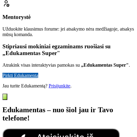
Mentorystė
Užduokite klausimus forume: jei atsakymo nėra medžiagoje, atsakys
mūsų komanda.
Stipriausi mokiniai egzaminams ruošiasi su
„Edukamentas Super"
Atrakink visas interaktyvias pamokas su
„Edukamentas Super"
.
Pirkti Edukamentą
Jau turite Edukamentą?
Prisijunkite
.
Edukamentas – nuo šiol jau ir Tavo
telefone!