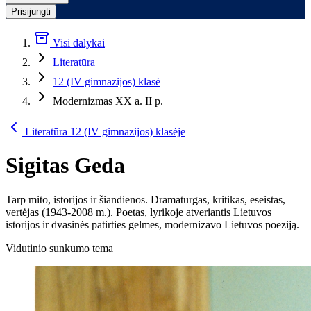
Prisijungti
Visi dalykai
Literatūra
12 (IV gimnazijos) klasė
Modernizmas XX a. II p.
Literatūra 12 (IV gimnazijos) klasėje
Sigitas Geda
Tarp mito, istorijos ir šiandienos. Dramaturgas, kritikas, eseistas,
vertėjas (1943-2008 m.). Poetas, lyrikoje atveriantis Lietuvos
istorijos ir dvasinės patirties gelmes, modernizavo Lietuvos poeziją.
Vidutinio sunkumo tema