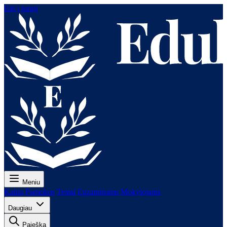
Eiti į turinį
Meniu
Kaina
Pamokos
Testai
Egzaminams
Mokytojams
Daugiau
Paieška