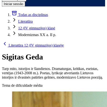
Iniciar sessão
Todas as disciplinas
Literatūra
12 (IV gimnazijos) klasė
Modernizmas XX a. II p.
Literatūra 12 (IV gimnazijos) klasėje
Sigitas Geda
Tarp mito, istorijos ir šiandienos. Dramaturgas, kritikas, eseistas,
vertėjas (1943-2008 m.). Poetas, lyrikoje atveriantis Lietuvos
istorijos ir dvasinės patirties gelmes, modernizavo Lietuvos poeziją.
Tema de dificuldade média