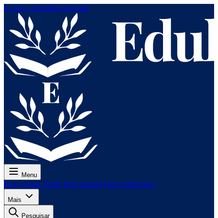
Ir para o conteúdo principal
Menu
Preço
Aulas
Testes
Para exames
Para professores
Mais
Pesquisar