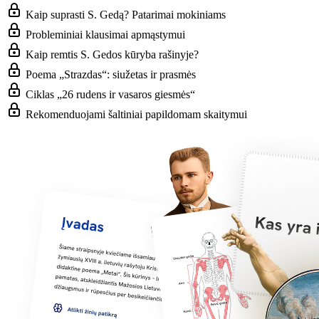
Kaip suprasti S. Gedą? Patarimai mokiniams
Probleminiai klausimai apmąstymui
Kaip remtis S. Gedos kūryba rašinyje?
Poema „Strazdas“: siužetas ir prasmės
Ciklas „26 rudens ir vasaros giesmės“
Rekomenduojami šaltiniai papildomam skaitymui