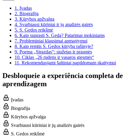
1.
Įvadas
2.
Biografija
3.
Kūrybos apžvalga
4.
Svarbiausi kūriniai ir jų analizės gairės
5.
S. Gedos reikšmė
6.
Kaip suprasti S. Gedą? Patarimai mokiniams
7.
Probleminiai klausimai apmąstymui
8.
Kaip remtis S. Gedos kūryba rašinyje?
9.
Poema „Strazdas“: siužetas ir prasmės
10.
Ciklas „26 rudens ir vasaros giesmės“
11.
Rekomenduojami šaltiniai papildomam skaitymui
Desbloqueie a experiência completa de
aprendizagem
Įvadas
Biografija
Kūrybos apžvalga
Svarbiausi kūriniai ir jų analizės gairės
S. Gedos reikšmė