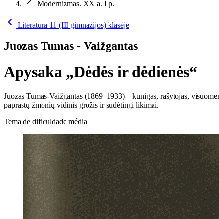
Modernizmas. XX a. I p.
Literatūra 11 (III gimnazijos) klasėje
Juozas Tumas - Vaižgantas
Apysaka „Dėdės ir dėdienės“
Juozas Tumas-Vaižgantas (1869–1933) – kunigas, rašytojas, visuomen
paprastų žmonių vidinis grožis ir sudėtingi likimai.
Tema de dificuldade média