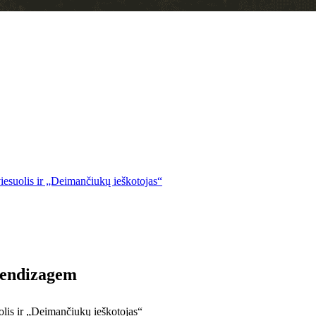
esuolis ir „Deimančiukų ieškotojas“
rendizagem
lis ir „Deimančiukų ieškotojas“