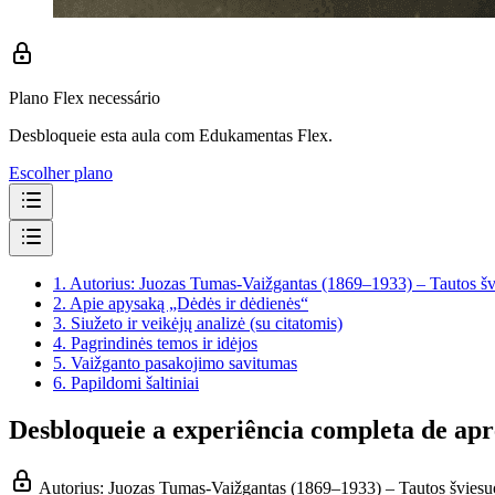
Plano Flex necessário
Desbloqueie esta aula com Edukamentas Flex.
Escolher plano
1.
Autorius: Juozas Tumas-Vaižgantas (1869–1933) – Tautos švi
2.
Apie apysaką „Dėdės ir dėdienės“
3.
Siužeto ir veikėjų analizė (su citatomis)
4.
Pagrindinės temos ir idėjos
5.
Vaižganto pasakojimo savitumas
6.
Papildomi šaltiniai
Desbloqueie a experiência completa de ap
Autorius: Juozas Tumas-Vaižgantas (1869–1933) – Tautos šviesuo