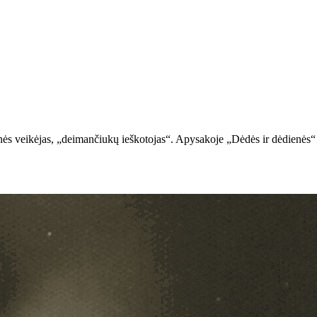
ės veikėjas, „deimančiukų ieškotojas“. Apysakoje „Dėdės ir dėdienės“