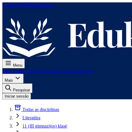
Ir para o conteúdo principal
Menu
Preço
Aulas
Testes
Para exames
Para professores
Mais
Pesquisar
Iniciar sessão
Todas as disciplinas
Literatūra
11 (III gimnazijos) klasė